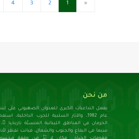
4
3
2
1
«
من نحن
بفعل التداعيات الكبرى للعدوان الصهيونـي على لبنا
عام 1982، والآثار السلبية للحرب الداخلية، استف
الحرمان في المناطق اللبنانية المنسيّة تاريخيا ً، ل
سيما في البقاع والجنوب والشمال، فباتت تفتقر لأدنـ
مقومات الحياة... فكان لا بُدَّ من وقفة محسوب