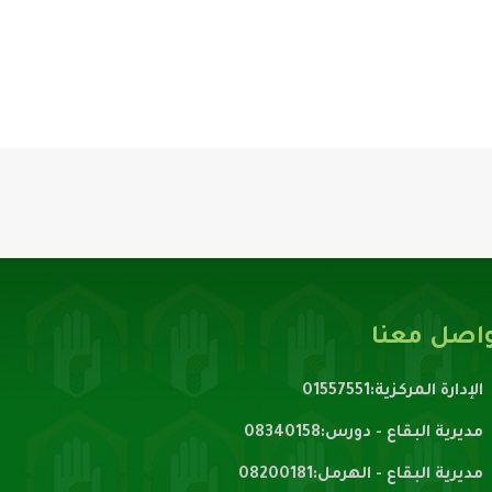
اصل معنا
الإدارة المركزية:01557551
مديرية البقاع - دورس:08340158
مديرية البقاع - الهرمل:08200181