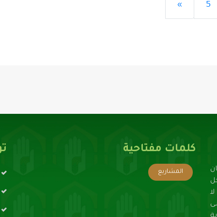
»
5
تحميل...
كلمات مفتاحية
تو
ن
المشاريع
حل
ا
ى
ة