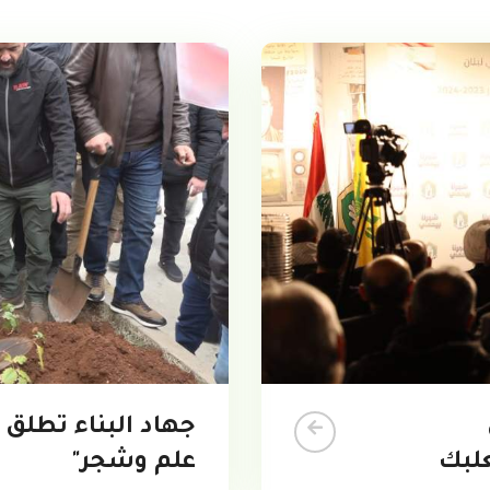
جهاد البناء تطلق
علم وشجر"