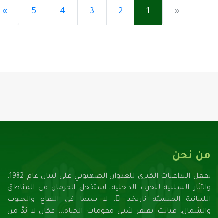
»
5
4
3
2
1
«
تحميل...
من نحن
بفعل التداعيات الكبرى للعدوان الصهيونـي على لبنان عام 1982،
والآثار السلبية للحرب الداخلية، استفحل الحرمان في المناطق
اللبنانية المنسيّة تاريخيا ً، لا سيما في البقاع والجنوب
والشمال، فباتت تفتقر لأدنـى مقومات الحياة... فكان لا بُدَّ من