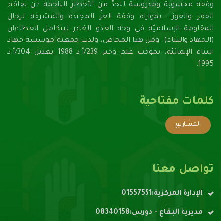
وقفة محسوبة ومدروسة للحدِّ من الأخطار الناجمة عن تفاقم
الفقر والعوز... بموازاة وقفة العزِّ المجيدة والمشرفة لرجال
المقاومة الإسلاميّة في وجه العدو الغادر ليتكامل العطاءان
(الجهاد والبناء). ومن هذا المخاض، ولدت جمعية مؤسسة جهاد
البناء الإنمائيّة، بموجب علم وخبر 239/أ.د 1988 تعديل 304/أ.د
1995.
كلمات مفتاحية
المشاريع
تواصل معنا
الإدارة المركزية:01557551
مديرية البقاع - دورس:08340158