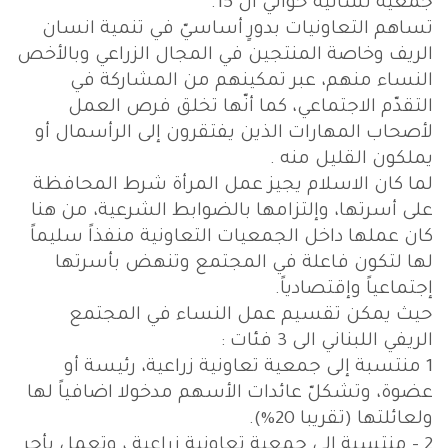
جمعية نسائية حوالي ال 15.
تساهم التعاونيات بدورٍ أساسيّ في تنمية انسان
الريف وخاصة المنتجين في المجال الزراعي وبالأخص
النساء منهم، عبر تمكينهم من المشاركة في
التقدّم الاجتماعي، كما أنّها تخلق فرص العمل
لأصحاب المهارات الذين يفتقرون إلى الرأسمال أو
يملكون القليل منه .
لما كان الاسلام يجيز عمل المرأة شرط المحافظة
على أسرتها، وإلتزامها بالضوابط الشرعية، من هنا
كان عملها داخل الجمعيات التعاونية منفذاً سليماً
لها لتكون فاعلة في المجتمع وتنهض بأسرتها
إجتماعياً وإقتصادياً.
حيث يمكن تقسيم عمل النساء في المجتمع
الريفي اللبناني الى 3 فئات :
1 منتسبة إلى جمعية تعاونية زراعية، رئيسة أو
عضوة، وتشكلّ عائدات الأسهم مدخولا اضافياً لها
ولعائلتها (تقريبا 20%).
2 - منتسبة إلى جمعية تعاونية زراعية ، وتعمل بأجر