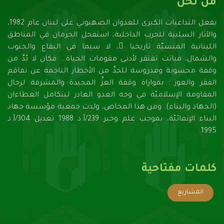
من نحن
بفعل التداعيات الكبرى للعدوان الصهيونـي على لبنان عام 1982،
والآثار السلبية للحرب الداخلية، استفحل الحرمان في المناطق
اللبنانية المنسيّة تاريخيا ً، لا سيما في البقاع والجنوب
والشمال، فباتت تفتقر لأدنـى مقومات الحياة... فكان لا بُدَّ من
وقفة محسوبة ومدروسة للحدِّ من الأخطار الناجمة عن تفاقم
الفقر والعوز... بموازاة وقفة العزِّ المجيدة والمشرفة لرجال
المقاومة الإسلاميّة في وجه العدو الغادر ليتكامل العطاءان
(الجهاد والبناء). ومن هذا المخاض، ولدت جمعية مؤسسة جهاد
البناء الإنمائيّة، بموجب علم وخبر 239/أ.د 1988 تعديل 304/أ.د
1995.
كلمات مفتاحية
المشاريع