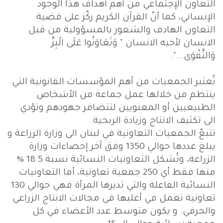
التعاون الإجتماعي من أهم أهداف هذا الوجود
الإنساني، كما أنّ القرآن الكريم ركّز على قضية
التعاون الهادف والشعور بالمسؤولية من قبل
الانسان لأخيه الانسان " وَتَعَاوَنُوا عَلَى الْبِرِّ
وَالتَّقْوَى...".
تُعتبر الجمعيات من أهم المؤسسات القانونية التي
ينتظم من خلالها عمل جماعة من الأشخاص
الطبيعيين أو المعنويين لتتضافر جهودهم وتؤدي
الى تكثيف الانتاج وزيادة الربحية.
تتبعّ الجمعيات التعاونية في لبنان الى وزارة الزراعة و
يبلغ عددها حوالي 1350 وفق آخر إحصاءات وزارة
الزراعة، وتُشكل التعاونيات النسائية نسبة 18.5 %
منها فقط أي 250 جمعية تعاونية، أما التعاونيات
النسائية الفاعلة والتي تديرها المرأة فهي حوالي 130
تعاونية تعمل في أغلبها في مجالات الانتاج الزراعي
والحرفي. و يكون متوسط عدد الأعضاء في كل