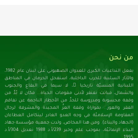
من نحن
بفعل التداعيات الكبرى للعدوان الصهيونـي على لبنان عام 1982،
والآثار السلبية للحرب الداخلية، استفحل الحرمان في المناطق
اللبنانية المنسيّة تاريخيا ً، لا سيما في البقاع والجنوب
والشمال، فباتت تفتقر لأدنـى مقومات الحياة... فكان لا بُدَّ من
وقفة محسوبة ومدروسة للحدِّ من الأخطار الناجمة عن تفاقم
الفقر والعوز... بموازاة وقفة العزِّ المجيدة والمشرفة لرجال
المقاومة الإسلاميّة في وجه العدو الغادر ليتكامل العطاءان
(الجهاد والبناء). ومن هذا المخاض، ولدت جمعية مؤسسة جهاد
البناء الإنمائيّة، بموجب علم وخبر 239/أ.د 1988 تعديل 304/أ.د
1995.