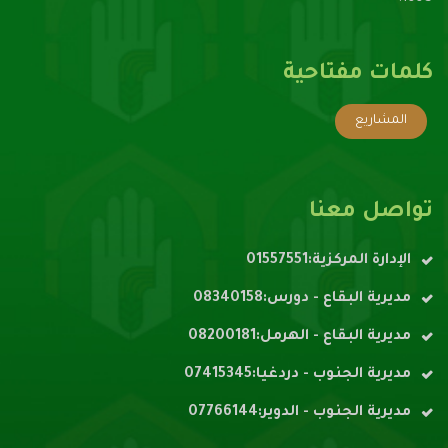
كلمات مفتاحية
المشاريع
تواصل معنا
الإدارة المركزية:01557551
مديرية البقاع - دورس:08340158
مديرية البقاع - الهرمل:08200181
مديرية الجنوب - دردغيا:07415345
مديرية الجنوب - الدوير:07766144