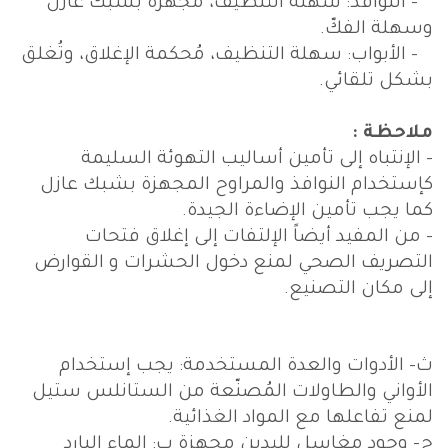
- النوافذ: سهلة التنظيف، مُجهّزة بشبك عازل
وسهلة الفكّ.
- الأبواب: سهلة التنظيف، مُحكمة الإغلاق، وتُغلق
بشكل تلقائي.
ملاحظة :
- الإنتباه إلى تأمين أساليب التهوئة السليمة
كإستخدام النوافذ والمراوح المجهزة بشبك عازل
كما يجب تأمين الإضاءة الجيدة.
- من المفيد أيضاً الإلتفات إلى إغلاق فتحات
التصريف الصحي لمنع دخول الحشرات و القوارض
إلى مكان التصنيع.
ث‌- الأدوات والعدة المستخدمة: يجب إستخدام
الأواني والطاولات المُصنّعة من الستانلس ستيل
لمنع تفاعلها مع المواد الغذائية.
ج‌- وجود مغاسل لليدين مجهزة ب: الماء البارد