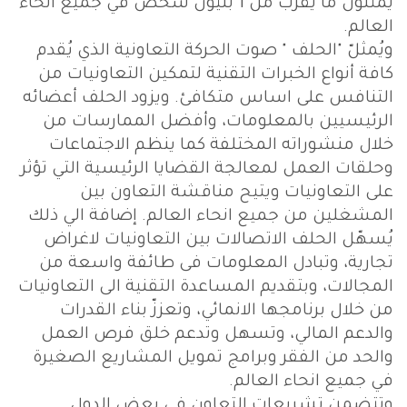
يُمثلون ما يقرب من 1 بليون شخص في جميع أنحاء
العالم.
ويُمثلّ "الحلف " صوت الحركة التعاونية الذي يُقدم
كافة أنواع الخبرات التقنية لتمكين التعاونيات من
التنافس على اساس متكافئ. ويزود الحلف أعضائه
الرئيسيين بالمعلومات، وأفضل الممارسات من
خلال منشوراته المختلفة كما ينظم الاجتماعات
وحلقات العمل لمعالجة القضايا الرئيسية التي تؤثر
على التعاونيات ويتيح مناقشة التعاون بين
المشغلين من جميع انحاء العالم. إضافة الي ذلك
يُسهّل الحلف الاتصالات بين التعاونيات لاغراض
تجارية، وتبادل المعلومات فى طائفة واسعة من
المجالات، وبتقديم المساعدة التقنية الى التعاونيات
من خلال برنامجها الانمائي، وتعززّ بناء القدرات
والدعم المالي، وتسهل وتدعم خلق فرص العمل
والحد من الفقر وبرامج تمويل المشاريع الصغيرة
في جميع انحاء العالم.
وتتضمن تشريعات التعاون في بعض الدول