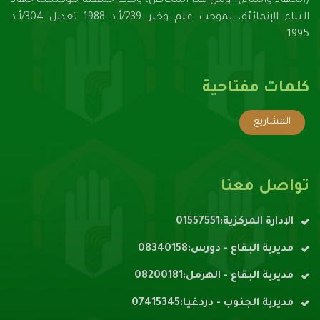
(الجهاد والبناء). ومن هذا المخاض، ولدت جمعية مؤسسة جهاد
البناء الإنمائيّة، بموجب علم وخبر 239/أ.د 1988 تعديل 304/أ.د
1995.
كلمات مفتاحية
المشاريع
تواصل معنا
الإدارة المركزية:01557551
مديرية البقاع - دورس:08340158
مديرية البقاع - الهرمل:08200181
مديرية الجنوب - دردغيا:07415345