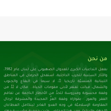
من نحن
بفعل التداعيات الكبرى للعدوان الصهيونـي على لبنان عام 1982،
والآثار السلبية للحرب الداخلية، استفحل الحرمان في المناطق
اللبنانية المنسيّة تاريخيا ً، لا سيما في البقاع والجنوب
والشمال، فباتت تفتقر لأدنـى مقومات الحياة... فكان لا بُدَّ من
وقفة محسوبة ومدروسة للحدِّ من الأخطار الناجمة عن تفاقم
الفقر والعوز... بموازاة وقفة العزِّ المجيدة والمشرفة لرجال
المقاومة الإسلاميّة في وجه العدو الغادر ليتكامل العطاءان