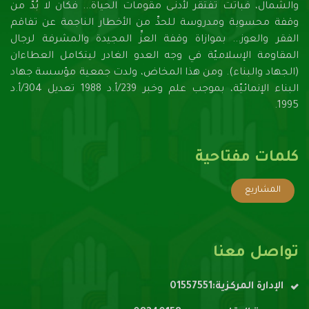
والشمال، فباتت تفتقر لأدنـى مقومات الحياة... فكان لا بُدَّ من
وقفة محسوبة ومدروسة للحدِّ من الأخطار الناجمة عن تفاقم
الفقر والعوز... بموازاة وقفة العزِّ المجيدة والمشرفة لرجال
المقاومة الإسلاميّة في وجه العدو الغادر ليتكامل العطاءان
(الجهاد والبناء). ومن هذا المخاض، ولدت جمعية مؤسسة جهاد
البناء الإنمائيّة، بموجب علم وخبر 239/أ.د 1988 تعديل 304/أ.د
1995.
كلمات مفتاحية
المشاريع
تواصل معنا
الإدارة المركزية:01557551