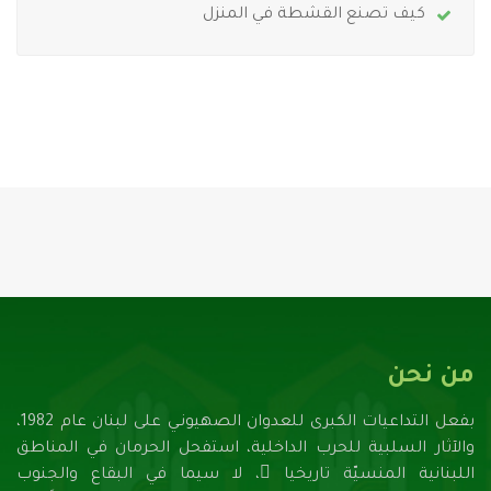
كيف تصنع القشطة في المنزل
من نحن
بفعل التداعيات الكبرى للعدوان الصهيونـي على لبنان عام 1982،
والآثار السلبية للحرب الداخلية، استفحل الحرمان في المناطق
اللبنانية المنسيّة تاريخيا ً، لا سيما في البقاع والجنوب