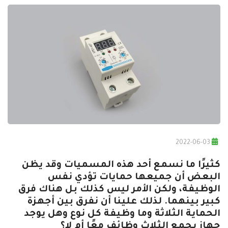
2022-06-03
كثيرًا ما نسمع أحد هذه المسميات وقد يظن
البعض أن جميعها حمايات تؤدي نفس
الوظيفة، ولكن الأمر ليس كذلك بل هناك فرق
كبير بينهما. لذلك علينا أن نفرق بين أجهزة
الحماية الثلاثة وما وظيفة كل نوع وهل يوجد
جهاز يجمع الثلاث وظائف معًا أم لا؟