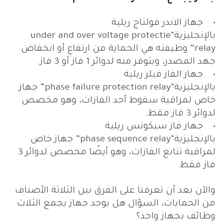
• جهاز الاندر فولتاج ريلية
بالإنجليزية“under and over voltage protectie
relay” وظيفته هي الحماية من ارتفاع أو انخفاض
جهد المصدر، ويتوفر منه لدوائر 1 فاز أو 3 فاز.
• جهاز الفاز فيلر ريلية
بالإنجليزية“phase failure protection relay” جهاز
خاص لمراقبة سقوط أحد الفازات، وهو مخصص
لدوائر 3 فاز فقط.
• جهاز فاز سيكونس ريلية
بالإنجليزية“phase sequence relay” جهاز خاص
لمراقبة تتابع الفازات، وهو أيضًا مخصص لدوائر 3
فاز فقط.
والآن بعد أن تعرفنا على الفرق بين الثلاثة الأصناف
من الحمايات، السؤال هل يوجد جهاز يجمع الثلاث
وظائف بجهاز واحد؟