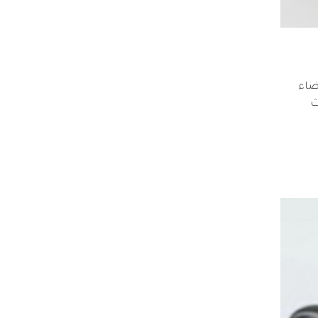
ضاء
وث