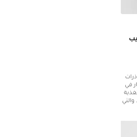
يب
ذرات
ر في
تغذية
والتي