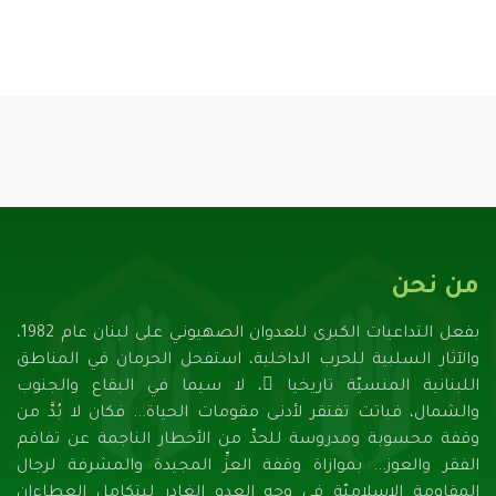
من نحن
بفعل التداعيات الكبرى للعدوان الصهيونـي على لبنان عام 1982،
والآثار السلبية للحرب الداخلية، استفحل الحرمان في المناطق
اللبنانية المنسيّة تاريخيا ً، لا سيما في البقاع والجنوب
والشمال، فباتت تفتقر لأدنـى مقومات الحياة... فكان لا بُدَّ من
وقفة محسوبة ومدروسة للحدِّ من الأخطار الناجمة عن تفاقم
الفقر والعوز... بموازاة وقفة العزِّ المجيدة والمشرفة لرجال
المقاومة الإسلاميّة في وجه العدو الغادر ليتكامل العطاءان