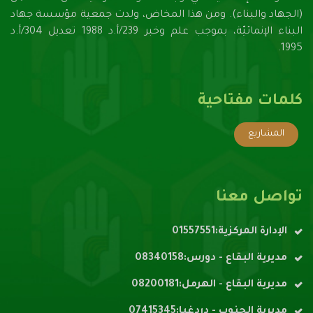
(الجهاد والبناء). ومن هذا المخاض، ولدت جمعية مؤسسة جهاد
البناء الإنمائيّة، بموجب علم وخبر 239/أ.د 1988 تعديل 304/أ.د
1995.
كلمات مفتاحية
المشاريع
تواصل معنا
الإدارة المركزية:01557551
مديرية البقاع - دورس:08340158
مديرية البقاع - الهرمل:08200181
مديرية الجنوب - دردغيا:07415345