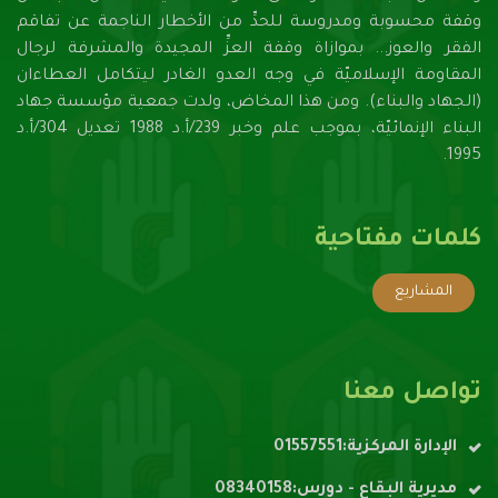
وقفة محسوبة ومدروسة للحدِّ من الأخطار الناجمة عن تفاقم
الفقر والعوز... بموازاة وقفة العزِّ المجيدة والمشرفة لرجال
المقاومة الإسلاميّة في وجه العدو الغادر ليتكامل العطاءان
(الجهاد والبناء). ومن هذا المخاض، ولدت جمعية مؤسسة جهاد
البناء الإنمائيّة، بموجب علم وخبر 239/أ.د 1988 تعديل 304/أ.د
1995.
كلمات مفتاحية
المشاريع
تواصل معنا
الإدارة المركزية:01557551
مديرية البقاع - دورس:08340158