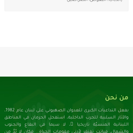
(الذباب، البعوض، الصراصير)
من نحن
بفعل التداعيات الكبرى للعدوان الصهيونـي على لبنان عام 1982،
والآثار السلبية للحرب الداخلية، استفحل الحرمان في المناطق
اللبنانية المنسيّة تاريخيا ً، لا سيما في البقاع والجنوب
والشمال، فباتت تفتقر لأدنـى مقومات الحياة... فكان لا بُدَّ من