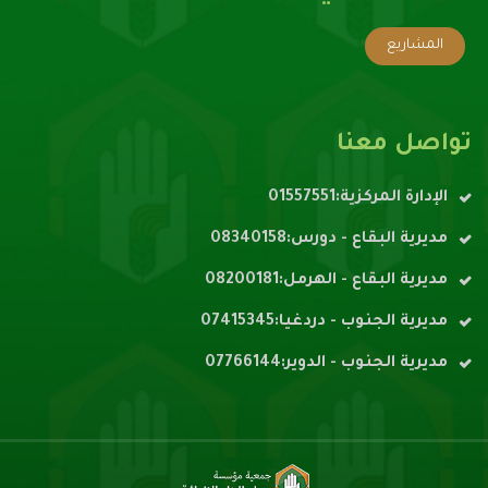
المشاريع
تواصل معنا
الإدارة المركزية:01557551
مديرية البقاع - دورس:08340158
مديرية البقاع - الهرمل:08200181
مديرية الجنوب - دردغيا:07415345
مديرية الجنوب - الدوير:07766144