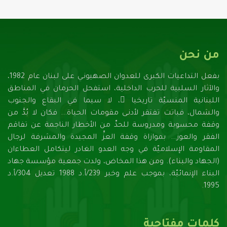
من نحن
بفعل التداعيات الكبرى للعدوان الصهيونـي على لبنان عام 1982،
والآثار السلبية للحرب الداخلية، استفحل الحرمان في المناطق
اللبنانية المنسيّة تاريخيا ً، لا سيما في البقاع والجنوب
والشمال، فباتت تفتقر لأدنـى مقومات الحياة... فكان لا بُدَّ من
وقفة محسوبة ومدروسة للحدِّ من الأخطار الناجمة عن تفاقم
الفقر والعوز... بموازاة وقفة العزِّ المجيدة والمشرفة لرجال
المقاومة الإسلاميّة في وجه العدو الغادر ليتكامل العطاءان
(الجهاد والبناء). ومن هذا المخاض، ولدت جمعية مؤسسة جهاد
البناء الإنمائيّة، بموجب علم وخبر 239/أ.د 1988 تعديل 304/أ.د
1995.
كلمات مفتاحية