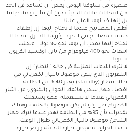
صغيرة في سلوكنا اليومي يمكن أن تساعد في الحد
من انبعاثات غازات الدفيئة دون أن تتأثر نوعية حياتنا،
بل إنها قد توفر المال علينا.
أطفئ المصابيح عندما لا تحتاج إليها: إن إطفاء
خمسة مصابيح في الغرف وأروقة المنزل عندما لا
تحتاج إليها يمكن أن يوفر نحو 80 دولارا ويجنب
انبعاث نحو 400 كيلوغرام من ثاني اوكسيد الكربون
سنويا.
لا تترك الأدوات المنزلية في حالة "انتظار": إن
التلفزيون الذي يبقى موصولا بالتيار الكهربائي في
حالة انتظار (standby) يهدر 40% من الطاقة.
افصل جهاز شحن هاتفك الجوال (الخلوي) عن التيار
الكهربائي عندما لا تستعمله: فهو يستهلك
الكهرباء حتى ولو لم يكن موصولا بالهاتف، وهناك
تقديرات بأن 95% من الطاقة تهدر عندما تترك جهاز
الشحن موصولا بالتيار الكهربائي طوال الوقت.
خفف الحرارة: تخفيض حرارة التدفئة ورفع حرارة