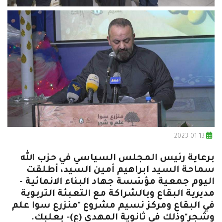
2023-01-13
برعاية رئيس المجلس السياسي في حزب الله
سماحة السيد ابراهيم أمين السيد، أطلقت
اليوم جمعية مؤسّسة جهاد البناء الانمائية -
مديرية البقاع وبالشراكة مع التعبئة التربوية
في البقاع ومركز نسيم مشروع "منزرع سوا علم
وشجر"وذلك في ثانوية المهدي (ع)- بعلبك.