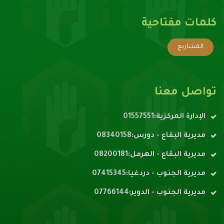
كلمات مفتاحية
المشاريع
تواصل معنا
الإدارة المركزية:01557551
مديرية البقاع - دورس:08340158
مديرية البقاع - الهرمل:08200181
مديرية الجنوب - دردغيا:07415345
مديرية الجنوب - الدوير:07766144