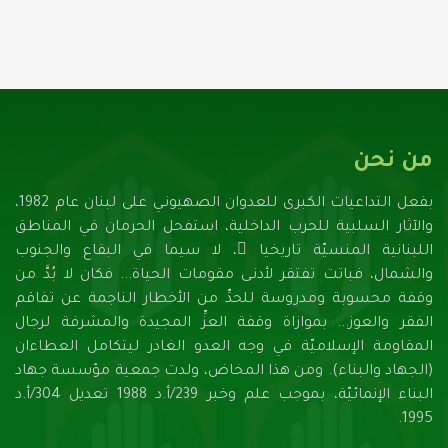
من نحن
بفعل التداعيات الكبرى للعدوان الصهيونـي على لبنان عام 1982،
والآثار السلبية للحرب الداخلية، استفحل الحرمان في المناطق
اللبنانية المنسيّة تاريخيا ً، لا سيما في البقاع والجنوب
والشمال، فباتت تفتقر لأدنـى مقومات الحياة... فكان لا بُدَّ من
وقفة محسوبة ومدروسة للحدِّ من الأخطار الناجمة عن تفاقم
الفقر والعوز... بموازاة وقفة العزِّ المجيدة والمشرفة لرجال
المقاومة الإسلاميّة في وجه العدو الغادر ليتكامل العطاءان
(الجهاد والبناء). ومن هذا المخاض، ولدت جمعية مؤسسة جهاد
البناء الإنمائيّة، بموجب علم وخبر 239/أ.د 1988 تعديل 304/أ.د
1995.