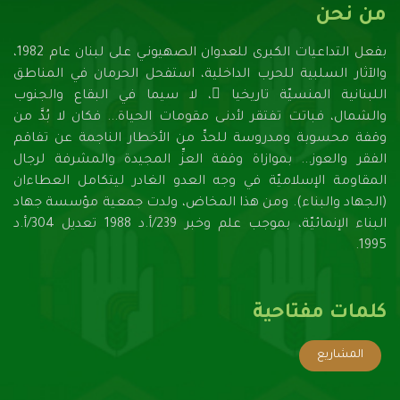
من نحن
بفعل التداعيات الكبرى للعدوان الصهيونـي على لبنان عام 1982،
والآثار السلبية للحرب الداخلية، استفحل الحرمان في المناطق
اللبنانية المنسيّة تاريخيا ً، لا سيما في البقاع والجنوب
والشمال، فباتت تفتقر لأدنـى مقومات الحياة... فكان لا بُدَّ من
وقفة محسوبة ومدروسة للحدِّ من الأخطار الناجمة عن تفاقم
الفقر والعوز... بموازاة وقفة العزِّ المجيدة والمشرفة لرجال
المقاومة الإسلاميّة في وجه العدو الغادر ليتكامل العطاءان
(الجهاد والبناء). ومن هذا المخاض، ولدت جمعية مؤسسة جهاد
البناء الإنمائيّة، بموجب علم وخبر 239/أ.د 1988 تعديل 304/أ.د
1995.
كلمات مفتاحية
المشاريع