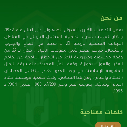
من نحن
بفعل التداعيات الكبرى للعدوان الصهيونـي على لبنان عام 1982،
والآثار السلبية للحرب الداخلية، استفحل الحرمان في المناطق
اللبنانية المنسيّة تاريخيا ً، لا سيما في البقاع والجنوب
والشمال، فباتت تفتقر لأدنـى مقومات الحياة... فكان لا بُدَّ من
وقفة محسوبة ومدروسة للحدِّ من الأخطار الناجمة عن تفاقم
الفقر والعوز... بموازاة وقفة العزِّ المجيدة والمشرفة لرجال
المقاومة الإسلاميّة في وجه العدو الغادر ليتكامل العطاءان
(الجهاد والبناء). ومن هذا المخاض، ولدت جمعية مؤسسة جهاد
البناء الإنمائيّة، بموجب علم وخبر 239/أ.د 1988 تعديل 304/أ.د
1995.
كلمات مفتاحية
المشاريع