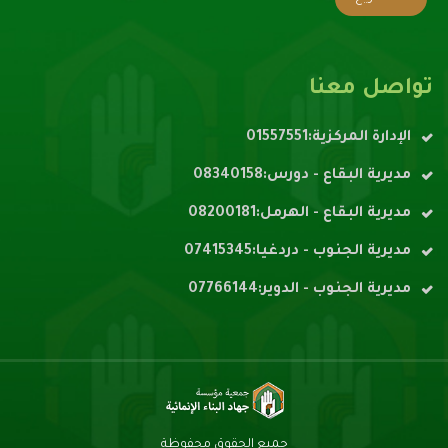
تواصل معنا
الإدارة المركزية:01557551
مديرية البقاع - دورس:08340158
مديرية البقاع - الهرمل:08200181
مديرية الجنوب - دردغيا:07415345
مديرية الجنوب - الدوير:07766144
جميع الحقوق محفوظة