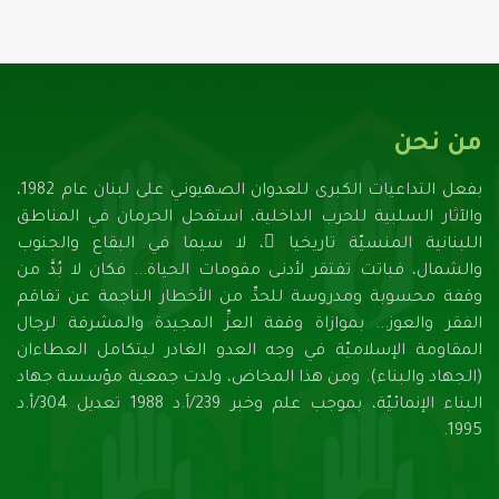
من نحن
بفعل التداعيات الكبرى للعدوان الصهيونـي على لبنان عام 1982،
والآثار السلبية للحرب الداخلية، استفحل الحرمان في المناطق
اللبنانية المنسيّة تاريخيا ً، لا سيما في البقاع والجنوب
والشمال، فباتت تفتقر لأدنـى مقومات الحياة... فكان لا بُدَّ من
وقفة محسوبة ومدروسة للحدِّ من الأخطار الناجمة عن تفاقم
الفقر والعوز... بموازاة وقفة العزِّ المجيدة والمشرفة لرجال
المقاومة الإسلاميّة في وجه العدو الغادر ليتكامل العطاءان
(الجهاد والبناء). ومن هذا المخاض، ولدت جمعية مؤسسة جهاد
البناء الإنمائيّة، بموجب علم وخبر 239/أ.د 1988 تعديل 304/أ.د
1995.