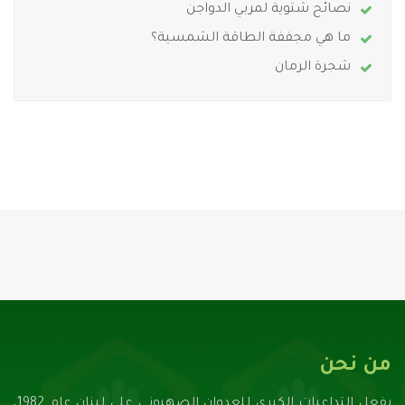
نصائح شتوية لمربي الدواجن
ما هي مجففة الطاقة الشمسية؟
شجرة الرمان
من نحن
بفعل التداعيات الكبرى للعدوان الصهيونـي على لبنان عام 1982،