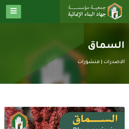
السماق
الاصدرات |
منشورات