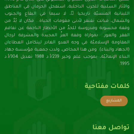
والآثار السلبية للحرب الداخلية، استفحل الحرمان في المناطق
اللبنانية المنسيّة تاريخيا ً، لا سيما في البقاع والجنوب
والشمال، فباتت تفتقر لأدنـى مقومات الحياة... فكان لا بُدَّ من
وقفة محسوبة ومدروسة للحدِّ من الأخطار الناجمة عن تفاقم
الفقر والعوز... بموازاة وقفة العزِّ المجيدة والمشرفة لرجال
المقاومة الإسلاميّة في وجه العدو الغادر ليتكامل العطاءان
(الجهاد والبناء). ومن هذا المخاض، ولدت جمعية مؤسسة جهاد
البناء الإنمائيّة، بموجب علم وخبر 239/أ.د 1988 تعديل 304/أ.د
1995.
كلمات مفتاحية
المشاريع
تواصل معنا