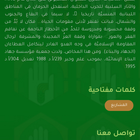
والآثار السلبية للحرب الداخلية، استفحل الحرمان في المناطق
اللبنانية المنسيّة تاريخيا ً، لا سيما في البقاع والجنوب
والشمال، فباتت تفتقر لأدنـى مقومات الحياة... فكان لا بُدَّ من
وقفة محسوبة ومدروسة للحدِّ من الأخطار الناجمة عن تفاقم
الفقر والعوز... بموازاة وقفة العزِّ المجيدة والمشرفة لرجال
المقاومة الإسلاميّة في وجه العدو الغادر ليتكامل العطاءان
(الجهاد والبناء). ومن هذا المخاض، ولدت جمعية مؤسسة جهاد
البناء الإنمائيّة، بموجب علم وخبر 239/أ.د 1988 تعديل 304/أ.د
1995.
كلمات مفتاحية
المشاريع
تواصل معنا