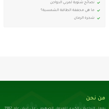
نصائح شتوية لمربي الدواجن
ما هي مجففة الطاقة الشمسية؟
شجرة الرمان
من نحن
بفعل التداعيات الكبرى للعدوان الصهيونـي على لبنان عام 1982،