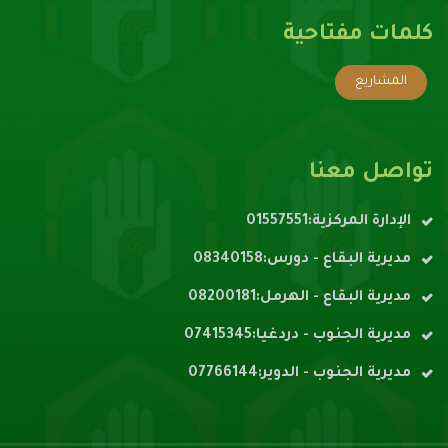
كلمات مفتاحية
المشاريع
تواصل معنا
الإدارة المركزية:01557551
مديرية البقاع - دورس:08340158
مديرية البقاع - الهرمل:08200181
مديرية الجنوب - دردغيا:07415345
مديرية الجنوب - الدوير:07766144