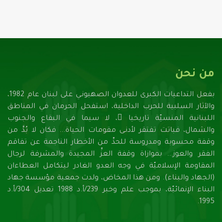
من نحن
بفعل التداعيات الكبرى للعدوان الصهيونـي على لبنان عام 1982،
والآثار السلبية للحرب الداخلية، استفحل الحرمان في المناطق
اللبنانية المنسيّة تاريخيا ً، لا سيما في البقاع والجنوب
والشمال، فباتت تفتقر لأدنـى مقومات الحياة... فكان لا بُدَّ من
وقفة محسوبة ومدروسة للحدِّ من الأخطار الناجمة عن تفاقم
الفقر والعوز... بموازاة وقفة العزِّ المجيدة والمشرفة لرجال
المقاومة الإسلاميّة في وجه العدو الغادر ليتكامل العطاءان
(الجهاد والبناء). ومن هذا المخاض، ولدت جمعية مؤسسة جهاد
البناء الإنمائيّة، بموجب علم وخبر 239/أ.د 1988 تعديل 304/أ.د
1995.