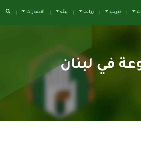
ات
تدريب
زراعة
بيئة
الاصدرات
عة في لبنان