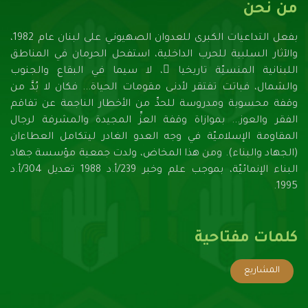
من نحن
بفعل التداعيات الكبرى للعدوان الصهيونـي على لبنان عام 1982،
والآثار السلبية للحرب الداخلية، استفحل الحرمان في المناطق
اللبنانية المنسيّة تاريخيا ً، لا سيما في البقاع والجنوب
والشمال، فباتت تفتقر لأدنـى مقومات الحياة... فكان لا بُدَّ من
وقفة محسوبة ومدروسة للحدِّ من الأخطار الناجمة عن تفاقم
الفقر والعوز... بموازاة وقفة العزِّ المجيدة والمشرفة لرجال
المقاومة الإسلاميّة في وجه العدو الغادر ليتكامل العطاءان
(الجهاد والبناء). ومن هذا المخاض، ولدت جمعية مؤسسة جهاد
البناء الإنمائيّة، بموجب علم وخبر 239/أ.د 1988 تعديل 304/أ.د
1995.
كلمات مفتاحية
المشاريع