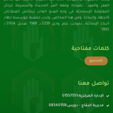
الفقر والعوز... بموازاة وقفة العزِّ المجيدة والمشرفة لرجال
المقاومة الإسلاميّة في وجه العدو الغادر ليتكامل العطاءان
(الجهاد والبناء). ومن هذا المخاض، ولدت جمعية مؤسسة جهاد
البناء الإنمائيّة، بموجب علم وخبر 239/أ.د 1988 تعديل 304/أ.د
1995.
كلمات مفتاحية
المشاريع
تواصل معنا
الإدارة المركزية:01557551
مديرية البقاع - دورس:08340158