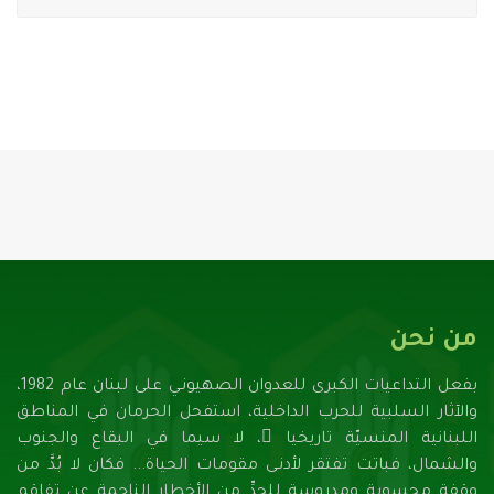
من نحن
بفعل التداعيات الكبرى للعدوان الصهيونـي على لبنان عام 1982،
والآثار السلبية للحرب الداخلية، استفحل الحرمان في المناطق
اللبنانية المنسيّة تاريخيا ً، لا سيما في البقاع والجنوب
والشمال، فباتت تفتقر لأدنـى مقومات الحياة... فكان لا بُدَّ من
وقفة محسوبة ومدروسة للحدِّ من الأخطار الناجمة عن تفاقم