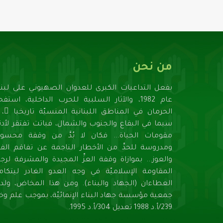
من نحن
بفعل التداعيات الكبرى للعدوان الصهيونـي على لبنا
عام 1982، والآثار السلبية للحرب الداخلية، استف
الحرمان في المناطق اللبنانية المنسيّة تاريخيا ً، ل
سيما في البقاع والجنوب والشمال، فباتت تفتقر لأدنـ
مقومات الحياة... فكان لا بُدَّ من وقفة محسوب
ومدروسة للحدِّ من الأخطار الناجمة عن تفاقم الفق
والعوز... بموازاة وقفة العزِّ المجيدة والمشرفة لرج
المقاومة الإسلاميّة في وجه العدو الغادر ليتكام
العطاءان (الجهاد والبناء). ومن هذا المخاض، ولد
جمعية مؤسسة جهاد البناء الإنمائيّة، بموجب علم وخب
239/أ.د 1988 تعديل 304/أ.د 1995.