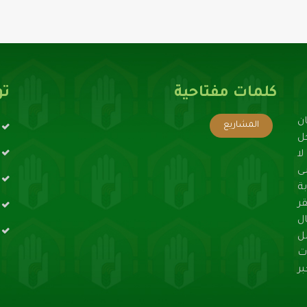
كلمات مفتاحية
تو
ن
المشاريع
حل
ا
ى
ة
ر
ال
ل
ت
ر