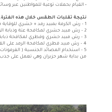
• القيام بحملات توعية للمواطنين عبر وسائ
نتيجة تقلبات الطقس خلال هذه الفترة، 
1 - رش الكرمة بمبيد رمد + حشري للوقاية من الامراض الفطرية والحشرات .
2 - رش مبيد حشري لمكافحة عتة وذبابة الزيتون.
3 - رش مبيد حشري وفطري لمكافحة ذبابة الثمار على الاشجار المثمرة والامراض الفطرية .
4 - رش مبيد فطري لمكافحة الرمد على القرعيات.
من بداية شهر حزيران وهي تعمل على جذب ا