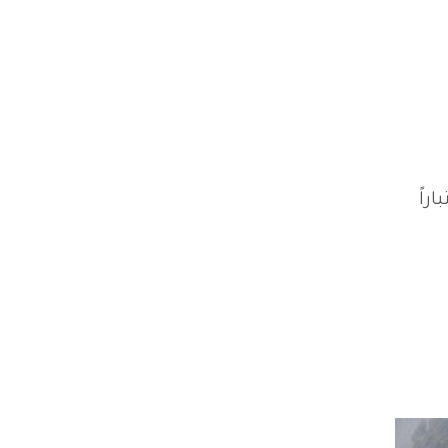
نم ) وذلك اعتباراً