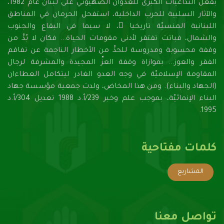
بفعل التداعيات الكبرى للعدوان الصهيونـي على لبنان عام 1982،
والآثار السلبية للحرب الداخلية، استفحل الحرمان في المناطق
اللبنانية المنسيّة تاريخيا ً، لا سيما في البقاع والجنوب
والشمال، فباتت تفتقر لأدنـى مقومات الحياة... فكان لا بُدَّ من
وقفة محسوبة ومدروسة للحدِّ من الأخطار الناجمة عن تفاقم
الفقر والعوز... بموازاة وقفة العزِّ المجيدة والمشرفة لرجال
المقاومة الإسلاميّة في وجه العدو الغادر ليتكامل العطاءان
(الجهاد والبناء). ومن هذا المخاض، ولدت جمعية مؤسسة جهاد
البناء الإنمائيّة، بموجب علم وخبر 239/أ.د 1988 تعديل 304/أ.د
1995.
كلمات مفتاحية
المشاريع
تواصل معنا