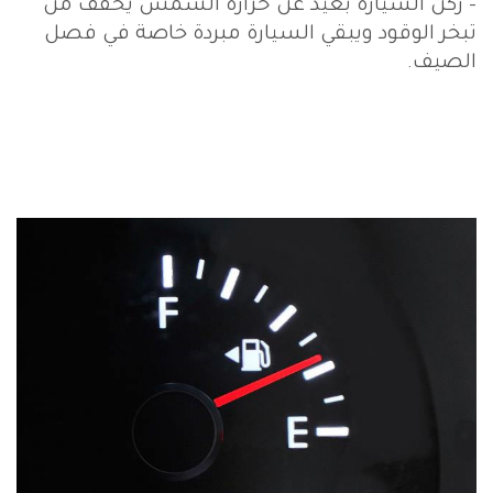
- ركن السيارة بعيدً عن حرارة الشمس يخفف من
تبخر الوقود ويبقي السيارة مبردة خاصة في فصل
الصيف.