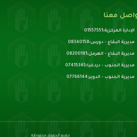
اصل معنا
الإدارة المركزية:01557551
مديرية البقاع - دورس:08340158
مديرية البقاع - الهرمل:08200181
مديرية الجنوب - دردغيا:07415345
مديرية الجنوب - الدوير:07766144
جميع الحقوق محفوظة