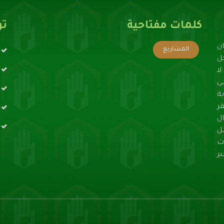
كلمات مفتاحية
تو
ن
المشاريع
حل
ا
ى
ة
ر
ال
ل
ت
ر