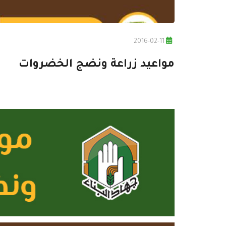
2016-02-11
مواعيد زراعة ونضج الخضروات