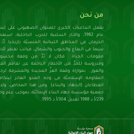
من نحن
بفعل التداعيات الكبرى للعدوان الصهيونـي على لبنا
عام 1982، والآثار السلبية للحرب الداخلية، استف
الحرمان في المناطق اللبنانية المنسيّة تاريخيا ً، ل
سيما في البقاع والجنوب والشمال، فباتت تفتقر لأدنـ
مقومات الحياة... فكان لا بُدَّ من وقفة محسوب
ومدروسة للحدِّ من الأخطار الناجمة عن تفاقم الفق
والعوز... بموازاة وقفة العزِّ المجيدة والمشرفة لرج
المقاومة الإسلاميّة في وجه العدو الغادر ليتكام
العطاءان (الجهاد والبناء). ومن هذا المخاض، ولد
جمعية مؤسسة جهاد البناء الإنمائيّة، بموجب علم وخب
239/أ.د 1988 تعديل 304/أ.د 1995.