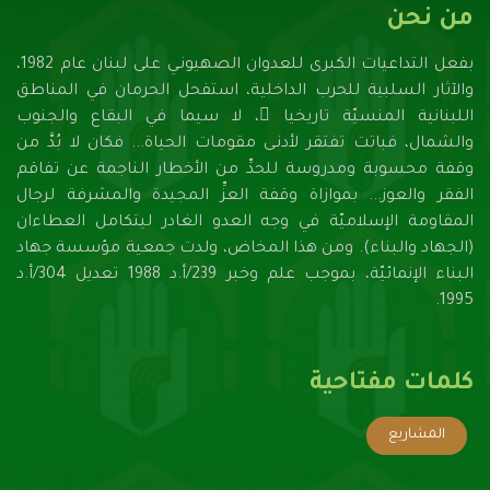
من نحن
بفعل التداعيات الكبرى للعدوان الصهيونـي على لبنان عام 1982،
والآثار السلبية للحرب الداخلية، استفحل الحرمان في المناطق
اللبنانية المنسيّة تاريخيا ً، لا سيما في البقاع والجنوب
والشمال، فباتت تفتقر لأدنـى مقومات الحياة... فكان لا بُدَّ من
وقفة محسوبة ومدروسة للحدِّ من الأخطار الناجمة عن تفاقم
الفقر والعوز... بموازاة وقفة العزِّ المجيدة والمشرفة لرجال
المقاومة الإسلاميّة في وجه العدو الغادر ليتكامل العطاءان
(الجهاد والبناء). ومن هذا المخاض، ولدت جمعية مؤسسة جهاد
البناء الإنمائيّة، بموجب علم وخبر 239/أ.د 1988 تعديل 304/أ.د
1995.
كلمات مفتاحية
المشاريع