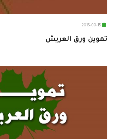
2015-09-15
تموين ورق العريش