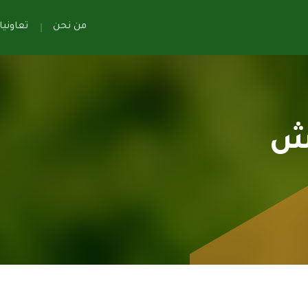
من نحن
تعاوني
يش