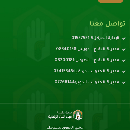
تواصل معنا
الإدارة المركزية:01557551
مديرية البقاع - دورس:08340158
مديرية البقاع - الهرمل:08200181
مديرية الجنوب - دردغيا:07415345
مديرية الجنوب - الدوير:07766144
جميع الحقوق محفوظة