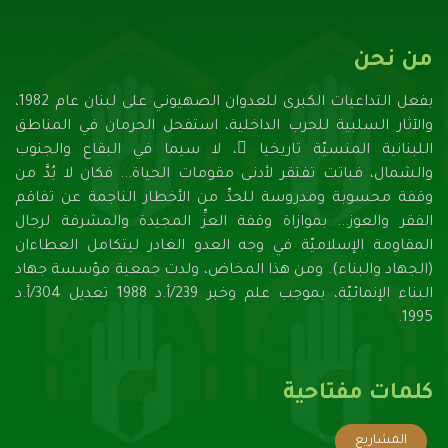
من نحن
بفعل التداعيات الكبرى للعدوان الصهيونـي على لبنان عام 1982،
والآثار السلبية للحرب الداخلية، استفحل الحرمان في المناطق
اللبنانية المنسيّة تاريخيا ً، لا سيما في البقاع والجنوب
والشمال، فباتت تفتقر لأدنـى مقومات الحياة... فكان لا بُدَّ من
وقفة محسوبة ومدروسة للحدِّ من الأخطار الناجمة عن تفاقم
الفقر والعوز... بموازاة وقفة العزِّ المجيدة والمشرفة لرجال
المقاومة الإسلاميّة في وجه العدو الغادر ليتكامل العطاءان
(الجهاد والبناء). ومن هذا المخاض، ولدت جمعية مؤسسة جهاد
البناء الإنمائيّة، بموجب علم وخبر 239/أ.د 1988 تعديل 304/أ.د
1995.
كلمات مفتاحية
المشاريع