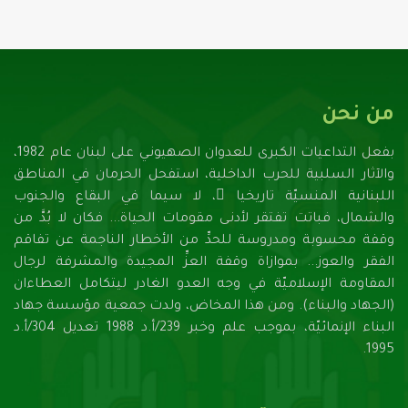
من نحن
بفعل التداعيات الكبرى للعدوان الصهيونـي على لبنان عام 1982،
والآثار السلبية للحرب الداخلية، استفحل الحرمان في المناطق
اللبنانية المنسيّة تاريخيا ً، لا سيما في البقاع والجنوب
والشمال، فباتت تفتقر لأدنـى مقومات الحياة... فكان لا بُدَّ من
وقفة محسوبة ومدروسة للحدِّ من الأخطار الناجمة عن تفاقم
الفقر والعوز... بموازاة وقفة العزِّ المجيدة والمشرفة لرجال
المقاومة الإسلاميّة في وجه العدو الغادر ليتكامل العطاءان
(الجهاد والبناء). ومن هذا المخاض، ولدت جمعية مؤسسة جهاد
البناء الإنمائيّة، بموجب علم وخبر 239/أ.د 1988 تعديل 304/أ.د
1995.