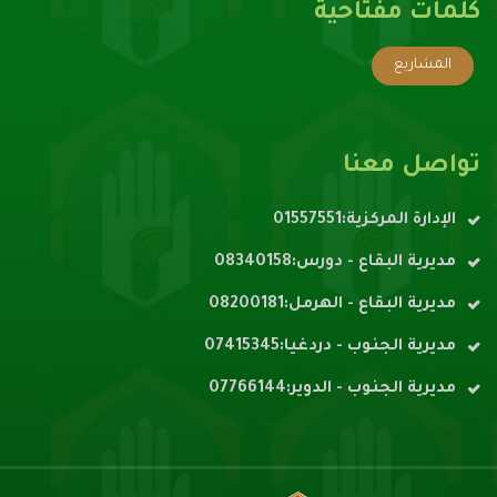
كلمات مفتاحية
المشاريع
تواصل معنا
الإدارة المركزية:01557551
مديرية البقاع - دورس:08340158
مديرية البقاع - الهرمل:08200181
مديرية الجنوب - دردغيا:07415345
مديرية الجنوب - الدوير:07766144