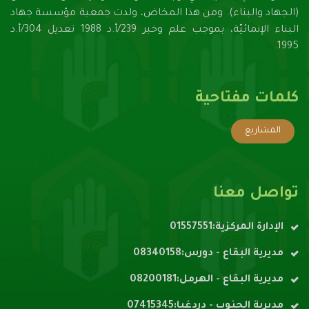
(الجهاد والبناء). ومن هذا المخاض، ولدت جمعية مؤسسة جهاد
البناء الإنمائيّة، بموجب علم وخبر 239/أ.د 1988 تعديل 304/أ.د
1995.
كلمات مفتاحية
المشاريع
تواصل معنا
الإدارة المركزية:01557551
مديرية البقاع - دورس:08340158
مديرية البقاع - الهرمل:08200181
مديرية الجنوب - دردغيا:07415345