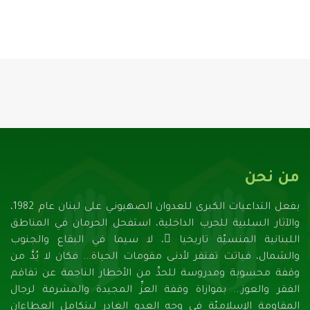
من نحن
بفعل التداعيات الكبرى للعدوان الصهيونـي على لبنان عام 1982،
والآثار السلبية للحرب الداخلية، استفحل الحرمان في المناطق
اللبنانية المنسيّة تاريخيا ً، لا سيما في البقاع والجنوب
والشمال، فباتت تفتقر لأدنـى مقومات الحياة... فكان لا بُدَّ من
وقفة محسوبة ومدروسة للحدِّ من الأخطار الناجمة عن تفاقم
الفقر والعوز... بموازاة وقفة العزِّ المجيدة والمشرفة لرجال
المقاومة الإسلاميّة في وجه العدو الغادر ليتكامل العطاءان