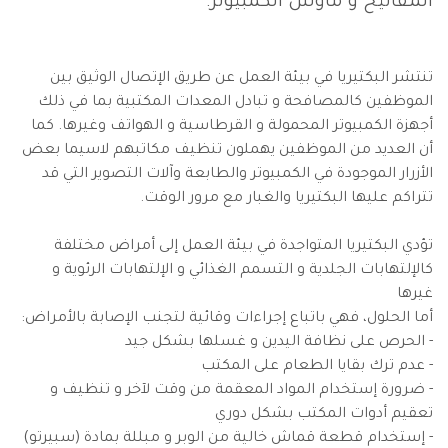
المفاتيح و ماوس الكمبيوتر.
تنتشر البكتيريا في بيئة العمل عن طريق الإتصال الوثيق بين
الموظفين كالمصافحة و تبادل المعدات المكتبية بما في ذلك
أجهزة الكمبيوتر المحمولة و القرطاسية و الهواتف وغيرها. كما
أن العديد من الموظفين يهملون تنظيف مكاتبهم لاسيما بعض
الأزرار الموجودة في الكمبيوتر والطابعة وآلات التصوير التي قد
تتراكم عليها البكتيريا والغبار مع مرور الوقت.
تؤدي البكتيريا المتواجدة في بيئة العمل إلى أمراض مختلفة
كالإلتهابات الجلدية و التسمم الغذائي و الإلتهابات الرئوية و
غيرها
أما الحلول، فهي باتباع إجراءات وقائية لتجنب الإصابة بالأمراض:
- الحرص على نظافة اليدين و غسلها بشكل جيد
- عدم ترك بقايا الطعام على المكتب
- ضرورة إستخدام المواد المعقمة من وقت لآخر و تنظيف و
تعقيم أدوات المكتب بشكل دوري
- إستخدام قطعة قماش خالية من الوبر و مبللة بمادة (سبيرتو)