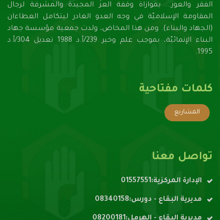
الفقر والعوز... بموازاة وقفة العزِّ المجيدة والمشرفة لرجال
المقاومة الإسلاميّة في وجه العدو الغادر ليتكامل العطاءان
(الجهاد والبناء). ومن هذا المخاض، ولدت جمعية مؤسسة جهاد
البناء الإنمائيّة، بموجب علم وخبر 239/أ.د 1988 تعديل 304/أ.د
1995.
كلمات مفتاحية
المشاريع
تواصل معنا
الإدارة المركزية:01557551
مديرية البقاع - دورس:08340158
مديرية البقاع - الهرمل:08200181