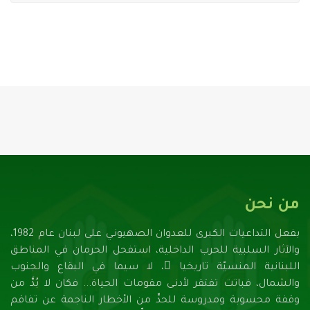
من نحن
بفعل التداعيات الكبرى للعدوان الصهيونـي على لبنان عام 1982،
والآثار السلبية للحرب الداخلية، استفحل الحرمان في المناطق
اللبنانية المنسيّة تاريخيا ً، لا سيما في البقاع والجنوب
والشمال، فباتت تفتقر لأدنـى مقومات الحياة... فكان لا بُدَّ من
وقفة محسوبة ومدروسة للحدِّ من الأخطار الناجمة عن تفاقم