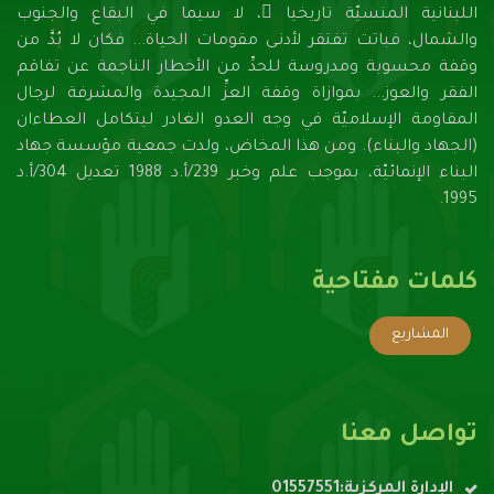
اللبنانية المنسيّة تاريخيا ً، لا سيما في البقاع والجنوب
والشمال، فباتت تفتقر لأدنـى مقومات الحياة... فكان لا بُدَّ من
وقفة محسوبة ومدروسة للحدِّ من الأخطار الناجمة عن تفاقم
الفقر والعوز... بموازاة وقفة العزِّ المجيدة والمشرفة لرجال
المقاومة الإسلاميّة في وجه العدو الغادر ليتكامل العطاءان
(الجهاد والبناء). ومن هذا المخاض، ولدت جمعية مؤسسة جهاد
البناء الإنمائيّة، بموجب علم وخبر 239/أ.د 1988 تعديل 304/أ.د
1995.
كلمات مفتاحية
المشاريع
تواصل معنا
الإدارة المركزية:01557551