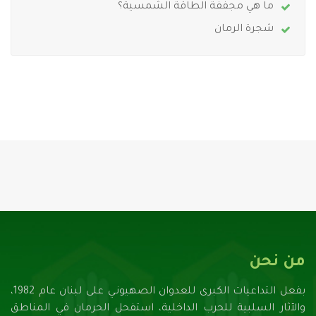
ما هي مجففة الطاقة الشمسية؟
شجرة الرمان
من نحن
بفعل التداعيات الكبرى للعدوان الصهيونـي على لبنان عام 1982،
والآثار السلبية للحرب الداخلية، استفحل الحرمان في المناطق