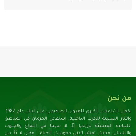
من نحن
بفعل التداعيات الكبرى للعدوان الصهيونـي على لبنان عام 1982،
والآثار السلبية للحرب الداخلية، استفحل الحرمان في المناطق
اللبنانية المنسيّة تاريخيا ً، لا سيما في البقاع والجنوب
والشمال، فباتت تفتقر لأدنـى مقومات الحياة... فكان لا بُدَّ من