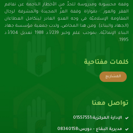
وقفة محسوبة ومدروسة للحدِّ من الأخطار الناجمة عن تفاقم
الفقر والعوز... بموازاة وقفة العزِّ المجيدة والمشرفة لرجال
المقاومة الإسلاميّة في وجه العدو الغادر ليتكامل العطاءان
(الجهاد والبناء). ومن هذا المخاض، ولدت جمعية مؤسسة جهاد
البناء الإنمائيّة، بموجب علم وخبر 239/أ.د 1988 تعديل 304/أ.د
1995.
كلمات مفتاحية
المشاريع
تواصل معنا
الإدارة المركزية:01557551
مديرية البقاع - دورس:08340158