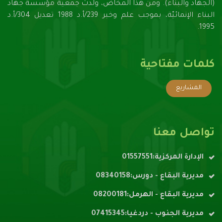
(الجهاد والبناء). ومن هذا المخاض، ولدت جمعية مؤسسة جهاد
البناء الإنمائيّة، بموجب علم وخبر 239/أ.د 1988 تعديل 304/أ.د
1995.
كلمات مفتاحية
المشاريع
تواصل معنا
الإدارة المركزية:01557551
مديرية البقاع - دورس:08340158
مديرية البقاع - الهرمل:08200181
مديرية الجنوب - دردغيا:07415345