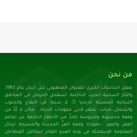
من نحن
بفعل التداعيات الكبرى للعدوان الصهيونـي على لبنان عام 1982،
والآثار السلبية للحرب الداخلية، استفحل الحرمان في المناطق
اللبنانية المنسيّة تاريخيا ً، لا سيما في البقاع والجنوب
والشمال، فباتت تفتقر لأدنـى مقومات الحياة... فكان لا بُدَّ من
وقفة محسوبة ومدروسة للحدِّ من الأخطار الناجمة عن تفاقم
الفقر والعوز... بموازاة وقفة العزِّ المجيدة والمشرفة لرجال
المقاومة الإسلاميّة في وجه العدو الغادر ليتكامل العطاءان