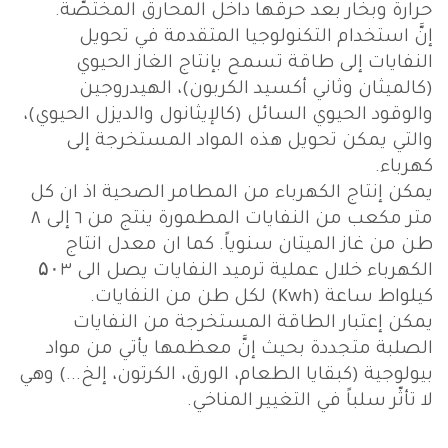
حرارة وبخار بعد حرقها داخل المحارق المختصّة.
إنَّ استخدام التكنولوجيا المتقدمة في تحويل
النفايات إلى طاقة تسمح بإنتاج الغاز الحيوي
(كالميثان وثاني أكسيد الكربون)، الهيدروجين
والوقود الحيوي السائل (كالإيثانول والديزل الحيوي)،
والتي يمكن تحويل هذه المواد المستخرجة إلى
كهرباء.
يمكن إنتاج الكهرباء من المطامر الصحية اذ ان كل
متر مكعب من النفايات المطمورة ينتج من ٦ إلى ٨
طن من غاز الميتان سنوياً. كما ان معدل انتاج
الكهرباء خلال عملية ترميد النفايات يصل الى ۵۰٣
كيلواط ساعة (Kwh) لكل طن من النفايات.
يمكن إعتبار الطاقة المستخرجة من النفايات
الصلبة متجددة بحيث إنَّ معظمها يأتي من مواد
بيولوجية (كبقايا الطعام، الورق، الكرتون، إلخ...) وهي
لا تأثّر سلباً في التغيير المناخي.