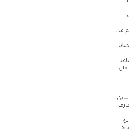
ة
تم من
ضايا
اعد
تفال
نادي
عارف
دي
ارة