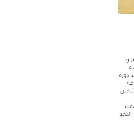
م و
ية
 دوره
فة
حتباس
لوك
النحو