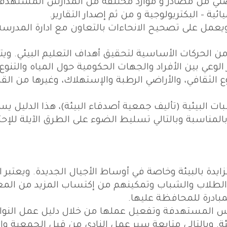
ي من مصادر و موارد مختلفة من المدارس المستهدف
ائية - البكتريولوجية و من ثم إصدار التقارير.
يعمل على تصحيح الانحاءات بالتعاون مع ادارة المدرسة
من الحركات الأساسية لتحقيق أهداف التعليم البيئي. وي
لوعي بين الأفراد والجهات الحكومية حول المياه والتنوع
وع الثقافي، والأراضي الرطبة والإستهلاك، وغيرها من الق
ات البيئية (تأليف جمعية أصدقاء البيئة)، هذا الدليل يس
لمناسبة وبالتالي تسليط الضوء على الطرق الآيلة للإح
يدة بالبيئة وخاصة في أوساط الأجيال الجديدة. ويعتبر ال
 الطلاب والشباب وتمكينهم من إكتساب المزيد من الم
مبادرة للمحافظة عليها.
رس المستهدفة وتفعيل عملها من خلال دليل عمل النوا
ة. وبالتالي متابعة سير عمل النادي من قبل الجمعية واد