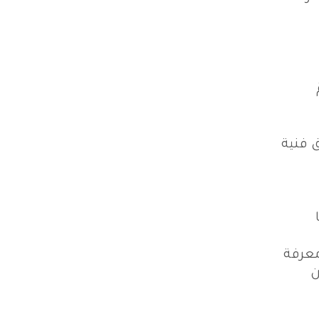
 فنية
معرفة
ن