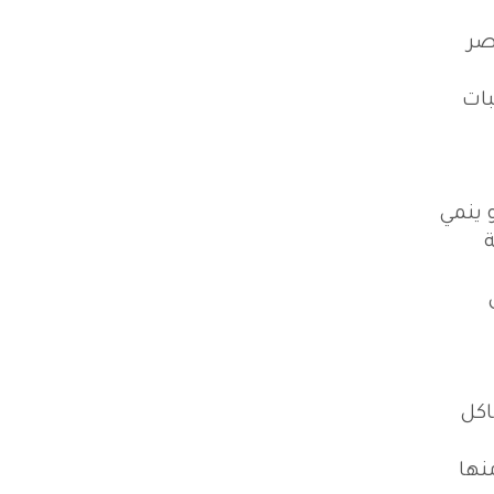
صر
بات
 ينمي
ة
اكل
نها