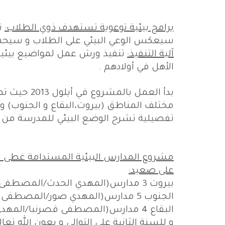
برامج بيئية توعوية تستهدف ذوي الطلاب:
ت
سيعكس الوعي البيئي على الطلاب و سيحث ع
آلية التنفيذ:
تنفيذ ورش عمل لمواضيع بيئية 
الأهل في أولادهم .
بدأ العمل 
مختلف المناطق (بيروت،البقاع و الجنوب) و
تفصيلية تشرح الوضع البيئي للمدرسة من م
على صعيد:
بيروت 3 مدارس(المهدي الحدث/المصطفى الغدير/الحارة الرسمية)
الجنوب 5 مدارس(المهدي صور/المصطفى صور/المهدي كفرفيلا/قبريخا الرسمية/الرحمة النبطية)
البقاع 4 مدارس(المصطفى قصرنبا/المهدي البزالية/فلاوى الرسمية/ الإمام الباقر الهرمل)