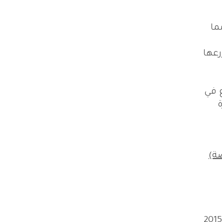
ما
رعها
وع في
ية و خاصة)
و للسنة الثانية على التوالي و بعون الله تعالى سيتم إستكمال مشروع المدرسة البيئية المستدامة 2015