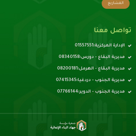
المشاريع
تواصل معنا
الإدارة المركزية:01557551
مديرية البقاع - دورس:08340158
مديرية البقاع - الهرمل:08200181
مديرية الجنوب - دردغيا:07415345
مديرية الجنوب - الدوير:07766144