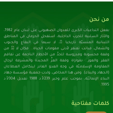
من نحن
بفعل التداعيات الكبرى للعدوان الصهيونـي على لبنان عام 1982،
والآثار السلبية للحرب الداخلية، استفحل الحرمان في المناطق
اللبنانية المنسيّة تاريخيا ً، لا سيما في البقاع والجنوب
والشمال، فباتت تفتقر لأدنـى مقومات الحياة... فكان لا بُدَّ من
وقفة محسوبة ومدروسة للحدِّ من الأخطار الناجمة عن تفاقم
الفقر والعوز... بموازاة وقفة العزِّ المجيدة والمشرفة لرجال
المقاومة الإسلاميّة في وجه العدو الغادر ليتكامل العطاءان
(الجهاد والبناء). ومن هذا المخاض، ولدت جمعية مؤسسة جهاد
البناء الإنمائيّة، بموجب علم وخبر 239/أ.د 1988 تعديل 304/أ.د
1995.
كلمات مفتاحية