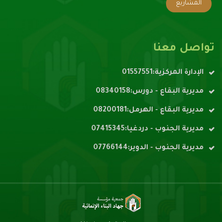
المشاريع
تواصل معنا
الإدارة المركزية:01557551
مديرية البقاع - دورس:08340158
مديرية البقاع - الهرمل:08200181
مديرية الجنوب - دردغيا:07415345
مديرية الجنوب - الدوير:07766144