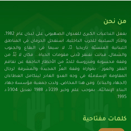
من نحن
بفعل التداعيات الكبرى للعدوان الصهيونـي على لبنان عام 1982،
والآثار السلبية للحرب الداخلية، استفحل الحرمان في المناطق
اللبنانية المنسيّة تاريخيا ً، لا سيما في البقاع والجنوب
والشمال، فباتت تفتقر لأدنـى مقومات الحياة... فكان لا بُدَّ من
وقفة محسوبة ومدروسة للحدِّ من الأخطار الناجمة عن تفاقم
الفقر والعوز... بموازاة وقفة العزِّ المجيدة والمشرفة لرجال
المقاومة الإسلاميّة في وجه العدو الغادر ليتكامل العطاءان
(الجهاد والبناء). ومن هذا المخاض، ولدت جمعية مؤسسة جهاد
البناء الإنمائيّة، بموجب علم وخبر 239/أ.د 1988 تعديل 304/أ.د
1995.
كلمات مفتاحية