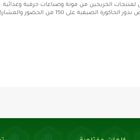
 لمنتجات الخريجين من مونة وصناعات حرفية وغذائية.
في الختام وزعت مؤسسة جهاد البناء حصص بذور الحاكورة الصيفية على 150 من الحضور 