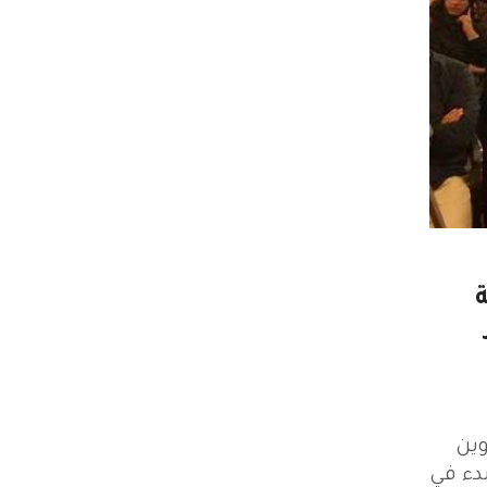
ة
اوين
دء في