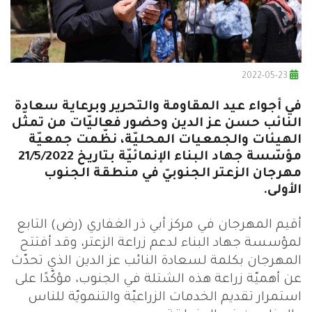
2022-05-23
في أجواء عيد المقاومة والتحرير وبرعاية سعادة
النائب حسن عز الدين وحضور فعاليّات من تمثّل
الهيئات والجمعيات المحليّة، نظّمت جمعيّة
مؤسّسة جهاد البناء الإنمائيّة بتاريخ 21/5/2022
مهرجان الزعتر الجنوبيّ في منطقة الجنوب
الأولى.
أقيم المهرجان في مركز أبي ذر الغفاري (رض) التابع
لمؤسسة جهاد البناء لدعم زراعة الزعتر، وقد أفتتح
المهرجان بكلمة لسعادة النائب عز الدين الذي تحدّث
عن أهميّة زراعة هذه الشتلة في الجنوب، مؤكّدًا على
استمرار تقديم الخدمات الزراعيّة والتنمويّة للناس