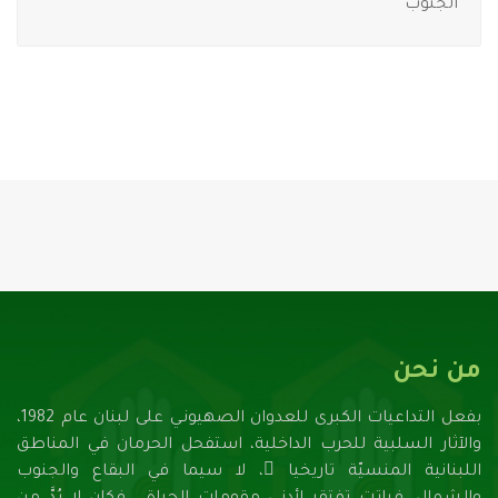
الجنوب
من نحن
بفعل التداعيات الكبرى للعدوان الصهيونـي على لبنان عام 1982،
والآثار السلبية للحرب الداخلية، استفحل الحرمان في المناطق
اللبنانية المنسيّة تاريخيا ً، لا سيما في البقاع والجنوب