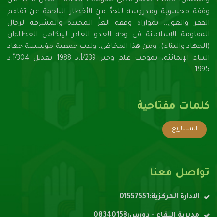
والشمال، فباتت تفتقر لأدنـى مقومات الحياة... فكان لا بُدَّ من
وقفة محسوبة ومدروسة للحدِّ من الأخطار الناجمة عن تفاقم
الفقر والعوز... بموازاة وقفة العزِّ المجيدة والمشرفة لرجال
المقاومة الإسلاميّة في وجه العدو الغادر ليتكامل العطاءان
(الجهاد والبناء). ومن هذا المخاض، ولدت جمعية مؤسسة جهاد
البناء الإنمائيّة، بموجب علم وخبر 239/أ.د 1988 تعديل 304/أ.د
1995.
كلمات مفتاحية
المشاريع
تواصل معنا
الإدارة المركزية:01557551
مديرية البقاع - دورس:08340158