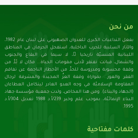
من نحن
بفعل التداعيات الكبرى للعدوان الصهيونـي على لبنان عام 1982،
والآثار السلبية للحرب الداخلية، استفحل الحرمان في المناطق
اللبنانية المنسيّة تاريخيا ً، لا سيما في البقاع والجنوب
والشمال، فباتت تفتقر لأدنـى مقومات الحياة... فكان لا بُدَّ من
وقفة محسوبة ومدروسة للحدِّ من الأخطار الناجمة عن تفاقم
الفقر والعوز... بموازاة وقفة العزِّ المجيدة والمشرفة لرجال
المقاومة الإسلاميّة في وجه العدو الغادر ليتكامل العطاءان
(الجهاد والبناء). ومن هذا المخاض، ولدت جمعية مؤسسة جهاد
البناء الإنمائيّة، بموجب علم وخبر 239/أ.د 1988 تعديل 304/أ.د
1995.
كلمات مفتاحية