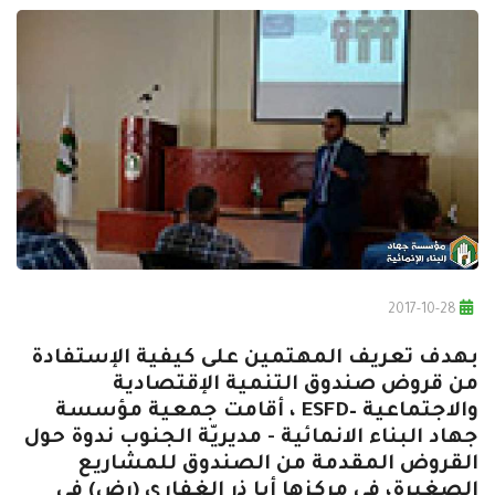
2017-10-28
بهدف تعريف المهتمين على كيفية الإستفادة
من قروض صندوق التنمية الإقتصادية
والاجتماعية –ESFD ، أقامت جمعية مؤسسة
جهاد البناء الانمائية - مديريّة الجنوب ندوة حول
القروض المقدمة من الصندوق للمشاريع
الصغيرة، في مركزها أبا ذر الغفاري (رض) في