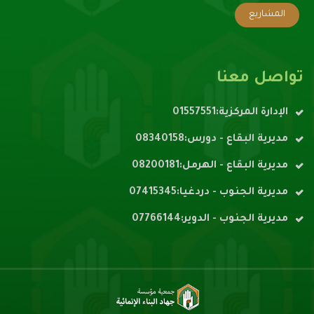
المشاريع
تواصل معنا
الإدارة المركزية:01557551
مديرية البقاع - دورس:08340158
مديرية البقاع - الهرمل:08200181
مديرية الجنوب - دردغيا:07415345
مديرية الجنوب - الدوير:07766144