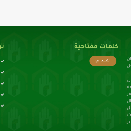
كلمات مفتاحية
تو
ن
المشاريع
حل
ا
ى
ة
ر
ال
ل
ت
ر