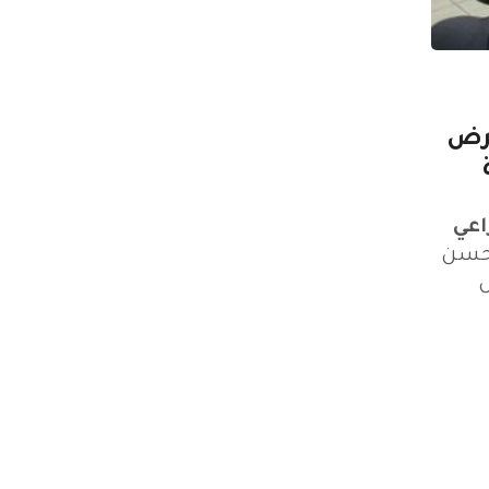
قرض
اعي
لحسن
ض