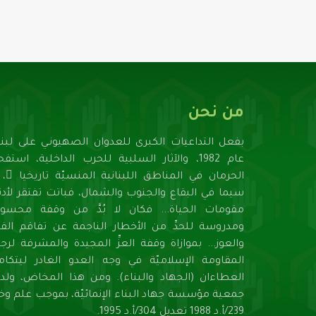
من نحن
بفعل التداعيات الكبرى للعدوان الصهيونـي على لبنا
عام 1982، والآثار السلبية للحرب الداخلية، استف
الحرمان في المناطق اللبنانية المنسيّة تاريخيا ً، ل
سيما في البقاع والجنوب والشمال، فباتت تفتقر لأدنـ
مقومات الحياة... فكان لا بُدَّ من وقفة محسوب
ومدروسة للحدِّ من الأخطار الناجمة عن تفاقم الفق
والعوز... بموازاة وقفة العزِّ المجيدة والمشرفة لرج
المقاومة الإسلاميّة في وجه العدو الغادر ليتكام
العطاءان (الجهاد والبناء). ومن هذا المخاض، ولد
جمعية مؤسسة جهاد البناء الإنمائيّة، بموجب علم وخب
239/أ.د 1988 تعديل 304/أ.د 1995.