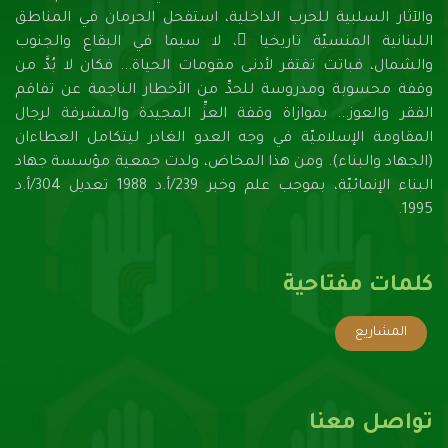
والآثار السلبية للحرب الداخلية، استفحل الحرمان في المناطق
اللبنانية المنسيّة تاريخيا ً، لا سيما في البقاع والجنوب
والشمال، فباتت تفتقر لأدنـى مقومات الحياة... فكان لا بُدَّ من
وقفة محسوبة ومدروسة للحدِّ من الأخطار الناجمة عن تفاقم
الفقر والعوز... بموازاة وقفة العزِّ المجيدة والمشرفة لرجال
المقاومة الإسلاميّة في وجه العدو الغادر ليتكامل العطاءان
(الجهاد والبناء). ومن هذا المخاض، ولدت جمعية مؤسسة جهاد
البناء الإنمائيّة، بموجب علم وخبر 239/أ.د 1988 تعديل 304/أ.د
1995.
كلمات مفتاحية
المشاريع
تواصل معنا