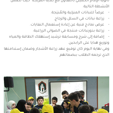
ثانوية الإمام الخميني بالتعاون مع بلدية المريجة حيث تضمن
الأنشطة التالية:
- عرضاً للنباتات المنزلية والمُنتِجة.
- زراعة نباتات في السلل والزجاج.
- عرض نماذج فنية عن إعادة إستعمال النفايات.
- زراعة بذورنباتات منتجة في الصواني الزراعية.
- إضافة إلى شرح ومسابقة ترشيد إستهلاك الطاقة والمياه
وتوزيع هدايا على الرابحين.
وفي نهاية اليوم كان توقيع عهد زراعة الأشجار وضمان إستدامتها
الذي ترجمه الطلاب ببصماتهم