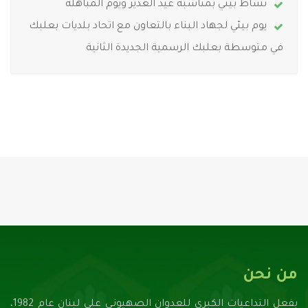
نشاط بيئي بمناسبة عيد الغدير ويوم المباهلة
يوم بيئي لجهاد البناء بالتعاون مع اتحاد بلديات بعلبك
في متوسطة بعلبك الرسمية الجديدة الثانية
من نحن
بفعل التداعيات الكبرى للعدوان الصهيونـي على لبنان عام 1982،