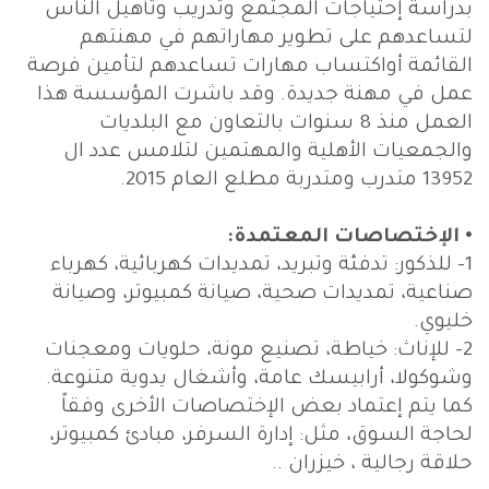
بدراسة إحتياجات المجتمع وتدريب وتأهيل الناس
لتساعدهم على تطوير مهاراتهم في مهنتهم
القائمة أواكتساب مهارات تساعدهم لتأمين فرصة
عمل في مهنة جديدة. وقد باشرت المؤسسة هذا
العمل منذ 8 سنوات بالتعاون مع البلديات
والجمعيات الأهلية والمهتمين لتلامس عدد ال
13952 متدرب ومتدربة مطلع العام 2015.
• الإختصاصات المعتمدة:
1- للذكور: تدفئة وتبريد، تمديدات كهربائية، كهرباء
صناعية، تمديدات صحية، صيانة كمبيوتر، وصيانة
خليوي.
2- للإناث: خياطة، تصنيع مونة، حلويات ومعجنات
وشوكولا، أرابيسك عامة، وأشغال يدوية متنوعة.
كما يتم إعتماد بعض الإختصاصات الأخرى وفقاً
لحاجة السوق، مثل: إدارة السرفر، مبادئ كمبيوتر،
حلاقة رجالية ، خيزران ..