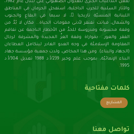
بفعل التداعيات الكبرى للعدوان الصهيونـي على لبنان عام 1982،
والآثار السلبية للحرب الداخلية، استفحل الحرمان في المناطق
اللبنانية المنسيّة تاريخيا ً، لا سيما في البقاع والجنوب
والشمال، فباتت تفتقر لأدنـى مقومات الحياة... فكان لا بُدَّ من
وقفة محسوبة ومدروسة للحدِّ من الأخطار الناجمة عن تفاقم
الفقر والعوز... بموازاة وقفة العزِّ المجيدة والمشرفة لرجال
المقاومة الإسلاميّة في وجه العدو الغادر ليتكامل العطاءان
(الجهاد والبناء). ومن هذا المخاض، ولدت جمعية مؤسسة جهاد
البناء الإنمائيّة، بموجب علم وخبر 239/أ.د 1988 تعديل 304/أ.د
1995.
كلمات مفتاحية
المشاريع
تواصل معنا