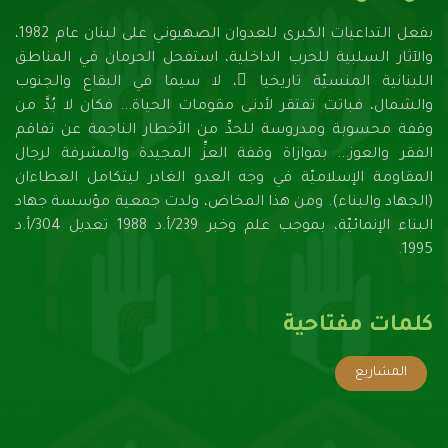
بفعل التداعيات الكبرى للعدوان الصهيونـي على لبنان عام 1982،
والآثار السلبية للحرب الداخلية، استفحل الحرمان في المناطق
اللبنانية المنسيّة تاريخيا ً، لا سيما في البقاع والجنوب
والشمال، فباتت تفتقر لأدنـى مقومات الحياة... فكان لا بُدَّ من
وقفة محسوبة ومدروسة للحدِّ من الأخطار الناجمة عن تفاقم
الفقر والعوز... بموازاة وقفة العزِّ المجيدة والمشرفة لرجال
المقاومة الإسلاميّة في وجه العدو الغادر ليتكامل العطاءان
(الجهاد والبناء). ومن هذا المخاض، ولدت جمعية مؤسسة جهاد
البناء الإنمائيّة، بموجب علم وخبر 239/أ.د 1988 تعديل 304/أ.د
1995.
كلمات مفتاحية
المشاريع