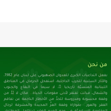
من نحن
بفعل التداعيات الكبرى للعدوان الصهيونـي على لبنان عام 1982،
والآثار السلبية للحرب الداخلية، استفحل الحرمان في المناطق
اللبنانية المنسيّة تاريخيا ً، لا سيما في البقاع والجنوب
والشمال، فباتت تفتقر لأدنـى مقومات الحياة... فكان لا بُدَّ من
وقفة محسوبة ومدروسة للحدِّ من الأخطار الناجمة عن تفاقم
الفقر والعوز... بموازاة وقفة العزِّ المجيدة والمشرفة لرجال