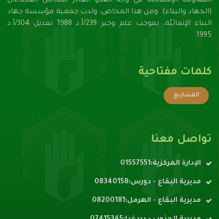
المقاومة الإسلاميّة في وجه العدو الغادر ليتكامل العطاءان
(الجهاد والبناء). ومن هذا المخاض، ولدت جمعية مؤسسة جهاد
البناء الإنمائيّة، بموجب علم وخبر 239/أ.د 1988 تعديل 304/أ.د
1995.
كلمات مفتاحية
المشاريع
تواصل معنا
الإدارة المركزية:01557551
مديرية البقاع - دورس:08340158
مديرية البقاع - الهرمل:08200181