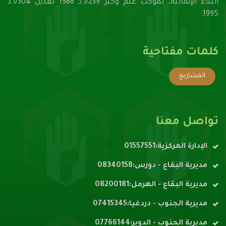
البناء الإنمائيّة، بموجب علم وخبر 239/أ.د 1988 تعديل 304/أ.د
1995.
كلمات مفتاحية
المشاريع
تواصل معنا
الإدارة المركزية:01557551
مديرية البقاع - دورس:08340158
مديرية البقاع - الهرمل:08200181
مديرية الجنوب - دردغيا:07415345
مديرية الجنوب - الدوير:07766144