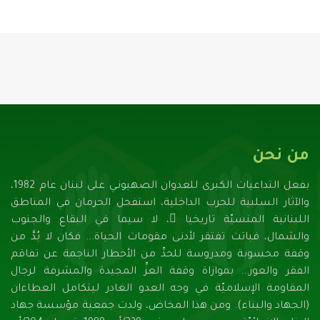
من نحن
بفعل التداعيات الكبرى للعدوان الصهيونـي على لبنان عام 1982،
والآثار السلبية للحرب الداخلية، استفحل الحرمان في المناطق
اللبنانية المنسيّة تاريخيا ً، لا سيما في البقاع والجنوب
والشمال، فباتت تفتقر لأدنـى مقومات الحياة... فكان لا بُدَّ من
وقفة محسوبة ومدروسة للحدِّ من الأخطار الناجمة عن تفاقم
الفقر والعوز... بموازاة وقفة العزِّ المجيدة والمشرفة لرجال
المقاومة الإسلاميّة في وجه العدو الغادر ليتكامل العطاءان
(الجهاد والبناء). ومن هذا المخاض، ولدت جمعية مؤسسة جهاد