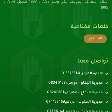
البناء الإنمائيّة، بموجب علم وخبر 239/أ.د 1988 تعديل 304/أ.د
1995.
كلمات مفتاحية
المشاريع
تواصل معنا
الإدارة المركزية:01557551
مديرية البقاع - دورس:08340158
مديرية البقاع - الهرمل:08200181
مديرية الجنوب - دردغيا:07415345
مديرية الجنوب - الدوير:07766144