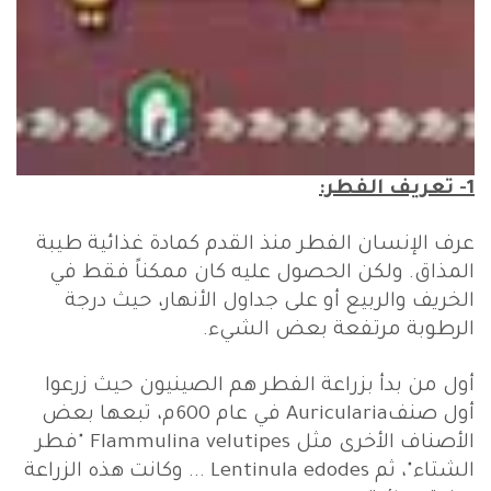
1- تعريف الفطر:
عرف الإنسان الفطر منذ القدم كمادة غذائية طيبة
المذاق. ولكن الحصول عليه كان ممكناً فقط في
الخريف والربيع أو على جداول الأنهار، حيث درجة
الرطوبة مرتفعة بعض الشيء.
أول من بدأ بزراعة الفطر هم الصينيون حيث زرعوا
أول صنفAuricularia في عام 600م، تبعها بعض
الأصناف الأخرى مثل Flammulina velutipes "فطر
الشتاء"، ثم Lentinula edodes ... وكانت هذه الزراعة