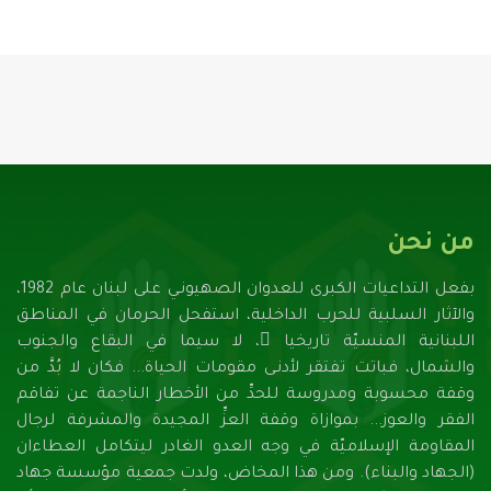
من نحن
بفعل التداعيات الكبرى للعدوان الصهيونـي على لبنان عام 1982،
والآثار السلبية للحرب الداخلية، استفحل الحرمان في المناطق
اللبنانية المنسيّة تاريخيا ً، لا سيما في البقاع والجنوب
والشمال، فباتت تفتقر لأدنـى مقومات الحياة... فكان لا بُدَّ من
وقفة محسوبة ومدروسة للحدِّ من الأخطار الناجمة عن تفاقم
الفقر والعوز... بموازاة وقفة العزِّ المجيدة والمشرفة لرجال
المقاومة الإسلاميّة في وجه العدو الغادر ليتكامل العطاءان
(الجهاد والبناء). ومن هذا المخاض، ولدت جمعية مؤسسة جهاد