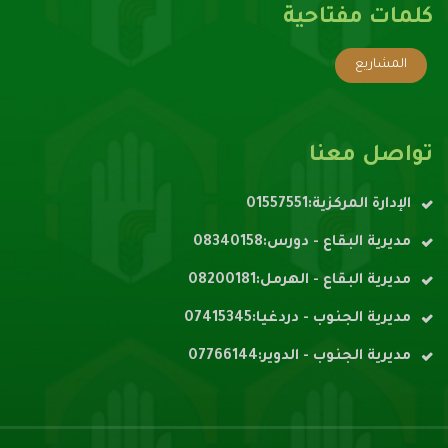
كلمات مفتاحية
المشاريع
تواصل معنا
الإدارة المركزية:01557551
مديرية البقاع - دورس:08340158
مديرية البقاع - الهرمل:08200181
مديرية الجنوب - دردغيا:07415345
مديرية الجنوب - الدوير:07766144