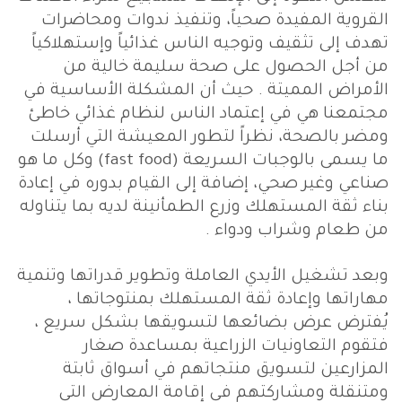
القروية المفيدة صحياً، وتنفيذ ندوات ومحاضرات
تهدف إلى تثقيف وتوجيه الناس غذائياً وإستهلاكياً
من أجل الحصول على صحة سليمة خالية من
الأمراض المميتة . حيث أن المشكلة الأساسية في
مجتمعنا هي في إعتماد الناس لنظام غذائي خاطئ
ومضر بالصحة، نظراً لتطور المعيشة التي أرسلت
ما يسمى بالوجبات السريعة (fast food) وكل ما هو
صناعي وغير صحي، إضافة إلى القيام بدوره في إعادة
بناء ثقة المستهلك وزرع الطمأنينة لديه بما يتناوله
من طعام وشراب ودواء .
وبعد تشغيل الأيدي العاملة وتطوير قدراتها وتنمية
مهاراتها وإعادة ثقة المستهلك بمنتوجاتها ،
يُفترض عرض بضائعها لتسويقها بشكل سريع ،
فتقوم التعاونيات الزراعية بمساعدة صغار
المزارعين لتسويق منتجاتهم في أسواق ثابتة
ومتنقلة ومشاركتهم في إقامة المعارض التي