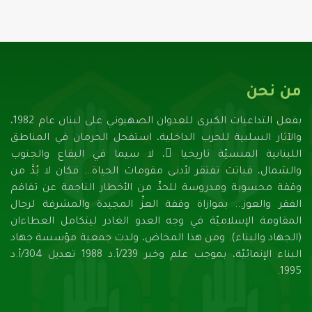
من نحن
بفعل التداعيات الكبرى للعدوان الصهيونـي على لبنان عام 1982،
والآثار السلبية للحرب الداخلية، استفحل الحرمان في المناطق
اللبنانية المنسيّة تاريخيا ً، لا سيما في البقاع والجنوب
والشمال، فباتت تفتقر لأدنـى مقومات الحياة... فكان لا بُدَّ من
وقفة محسوبة ومدروسة للحدِّ من الأخطار الناجمة عن تفاقم
الفقر والعوز... بموازاة وقفة العزِّ المجيدة والمشرفة لرجال
المقاومة الإسلاميّة في وجه العدو الغادر ليتكامل العطاءان
(الجهاد والبناء). ومن هذا المخاض، ولدت جمعية مؤسسة جهاد
البناء الإنمائيّة، بموجب علم وخبر 239/أ.د 1988 تعديل 304/أ.د
1995.