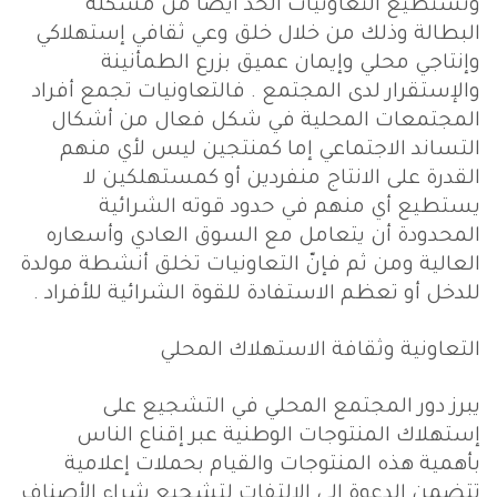
وتستطيع التعاونيات الحدّ أيضاً من مشكلة
البطالة وذلك من خلال خلق وعي ثقافي إستهلاكي
وإنتاجي محلي وإيمان عميق بزرع الطمأنينة
والإستقرار لدى المجتمع . فالتعاونيات تجمع أفراد
المجتمعات المحلية في شكل فعال من أشكال
التساند الاجتماعي إما كمنتجين ليس لأي منهم
القدرة على الانتاج منفردين أو كمستهلكين لا
يستطيع أي منهم في حدود قوته الشرائية
المحدودة أن يتعامل مع السوق العادي وأسعاره
العالية ومن ثم فإنّ التعاونيات تخلق أنشطة مولدة
للدخل أو تعظم الاستفادة للقوة الشرائية للأفراد .
التعاونية وثقافة الاستهلاك المحلي
يبرز دور المجتمع المحلي في التشجيع على
إستهلاك المنتوجات الوطنية عبر إقناع الناس
بأهمية هذه المنتوجات والقيام بحملات إعلامية
تتضمن الدعوة إلى الإلتفات لتشجيع شراء الأصناف