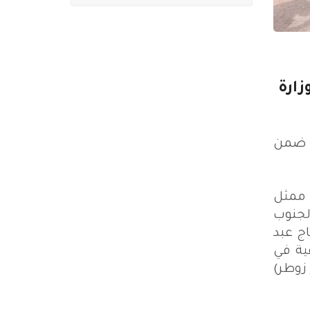
زارة
قيم ضمن
 ممثل
لجنوب
اج عبد
ية في
زوطر)