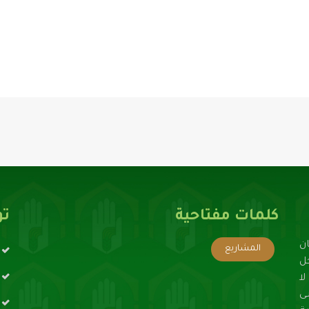
كلمات مفتاحية
تو
ن
المشاريع
حل
ا
ى