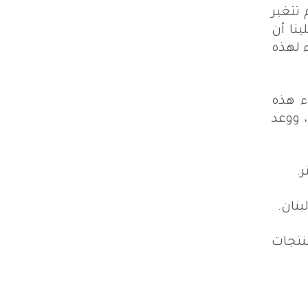
تتغير
نا أن
 لهذه
ء هذه
 ووعد
ر
.
بنان.
نتجات