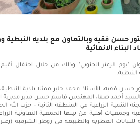
ور حسن فقيه وبالتعاون مع بلديه النبطية وو
لبناء الانمائية
19 يوماً زراعياً بعنوان "يوم الزعتر الجنوبي" وذلك من خلال احتفال أ
النبطية
.
حسن فقيه، الأستاذ محمد جابر ممثلا بلدية النبطية،
السيد أحمد صفا، المهندس قاسم حسن مدير مديرية ا
ة التنمية الزراعية في المنطقة الثانية - حزب الله الح
ة وجمعيات أهلية من بينها الجمعية التعاونية الزراع
ة للنباتات العطرية والطبيعة في زوطر الشرقية (زعتر 