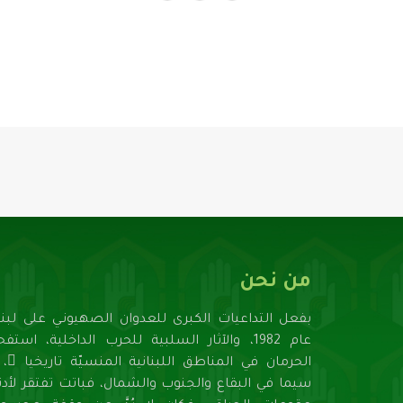
من نحن
بفعل التداعيات الكبرى للعدوان الصهيونـي على لبنا
عام 1982، والآثار السلبية للحرب الداخلية، استف
الحرمان في المناطق اللبنانية المنسيّة تاريخيا ً، ل
سيما في البقاع والجنوب والشمال، فباتت تفتقر لأدنـ