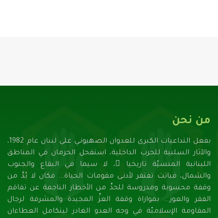
من نحن
بفعل التداعيات الكبرى للعدوان الصهيونـي على لبنان عام 1982،
والآثار السلبية للحرب الداخلية، استفحل الحرمان في المناطق
اللبنانية المنسيّة تاريخيا ً، لا سيما في البقاع والجنوب
والشمال، فباتت تفتقر لأدنـى مقومات الحياة... فكان لا بُدَّ من
وقفة محسوبة ومدروسة للحدِّ من الأخطار الناجمة عن تفاقم
الفقر والعوز... بموازاة وقفة العزِّ المجيدة والمشرفة لرجال
المقاومة الإسلاميّة في وجه العدو الغادر ليتكامل العطاءان