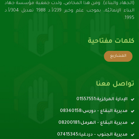
(الجهاد والبناء). ومن هذا المخاض، ولدت جمعية مؤسسة جهاد
البناء الإنمائيّة، بموجب علم وخبر 239/أ.د 1988 تعديل 304/أ.د
1995.
كلمات مفتاحية
المشاريع
تواصل معنا
الإدارة المركزية:01557551
مديرية البقاع - دورس:08340158
مديرية البقاع - الهرمل:08200181
مديرية الجنوب - دردغيا:07415345