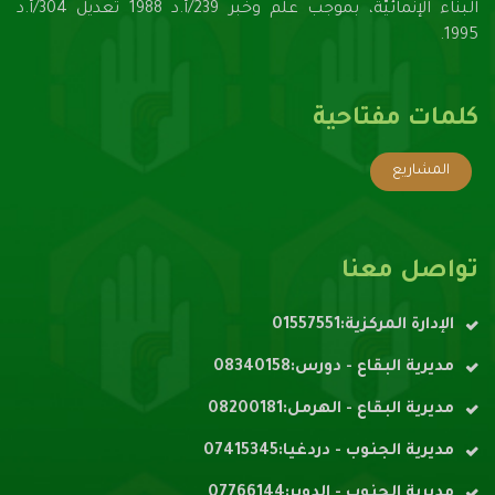
البناء الإنمائيّة، بموجب علم وخبر 239/أ.د 1988 تعديل 304/أ.د
1995.
كلمات مفتاحية
المشاريع
تواصل معنا
الإدارة المركزية:01557551
مديرية البقاع - دورس:08340158
مديرية البقاع - الهرمل:08200181
مديرية الجنوب - دردغيا:07415345
مديرية الجنوب - الدوير:07766144