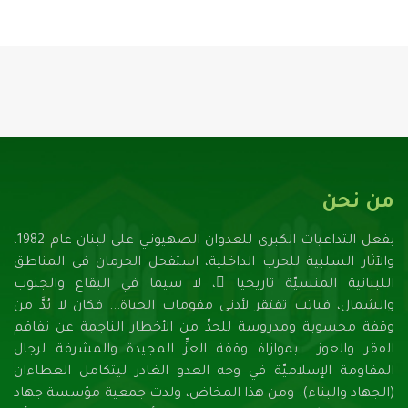
من نحن
بفعل التداعيات الكبرى للعدوان الصهيونـي على لبنان عام 1982،
والآثار السلبية للحرب الداخلية، استفحل الحرمان في المناطق
اللبنانية المنسيّة تاريخيا ً، لا سيما في البقاع والجنوب
والشمال، فباتت تفتقر لأدنـى مقومات الحياة... فكان لا بُدَّ من
وقفة محسوبة ومدروسة للحدِّ من الأخطار الناجمة عن تفاقم
الفقر والعوز... بموازاة وقفة العزِّ المجيدة والمشرفة لرجال
المقاومة الإسلاميّة في وجه العدو الغادر ليتكامل العطاءان
(الجهاد والبناء). ومن هذا المخاض، ولدت جمعية مؤسسة جهاد