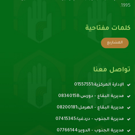
1995.
كلمات مفتاحية
المشاريع
تواصل معنا
الإدارة المركزية:01557551
مديرية البقاع - دورس:08340158
مديرية البقاع - الهرمل:08200181
مديرية الجنوب - دردغيا:07415345
مديرية الجنوب - الدوير:07766144