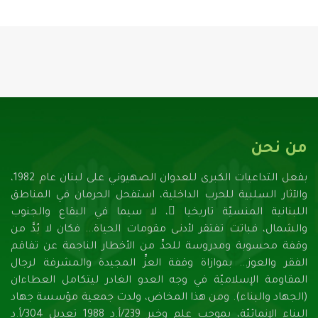
من نحن
بفعل التداعيات الكبرى للعدوان الصهيونـي على لبنان عام 1982،
والآثار السلبية للحرب الداخلية، استفحل الحرمان في المناطق
اللبنانية المنسيّة تاريخيا ً، لا سيما في البقاع والجنوب
والشمال، فباتت تفتقر لأدنـى مقومات الحياة... فكان لا بُدَّ من
وقفة محسوبة ومدروسة للحدِّ من الأخطار الناجمة عن تفاقم
الفقر والعوز... بموازاة وقفة العزِّ المجيدة والمشرفة لرجال
المقاومة الإسلاميّة في وجه العدو الغادر ليتكامل العطاءان
(الجهاد والبناء). ومن هذا المخاض، ولدت جمعية مؤسسة جهاد
البناء الإنمائيّة، بموجب علم وخبر 239/أ.د 1988 تعديل 304/أ.د